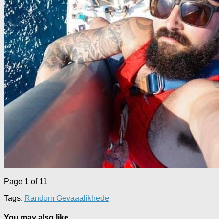
Page 1 of 1
1
Tags:
Random Gevaaalikhede
You may also like...