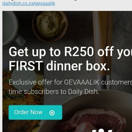
dailydish.co.za/gevaaalik