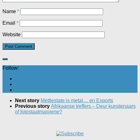
Name
*
Email
*
Website
Follow:
Next story
Mettlestate is metal… en Esports
Previous story
Afrikaanse treffers – Deur kunstenaars
of fotostaatmasjiene?