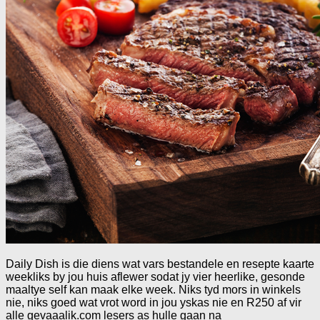
Daily Dish is die diens wat vars bestandele en resepte kaarte
weekliks by jou huis aflewer sodat jy vier heerlike, gesonde
maaltye self kan maak elke week. Niks tyd mors in winkels
nie, niks goed wat vrot word in jou yskas nie en R250 af vir
alle gevaaalik.com lesers as hulle gaan na