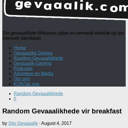
Die gevaaalikste Afrikaans satire en vermaak website op die
interweb dansbaan
Home
Gevaaalike Dames
Random Gevaaalikhede
Gevaaalik Gaming
Podcasts
Adverteer en Media
Oor ons
KONTak ons
Random Gevaaalikhede
0
Random Gevaaalikhede vir breakfast
by
Stix Gevaaalik
·
August 4, 2017