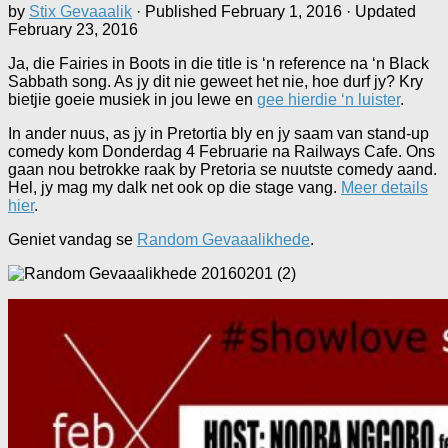
by
Stix Gevaaalik
· Published
February 1, 2016
· Updated
February 23, 2016
Ja, die Fairies in Boots in die title is ‘n reference na ‘n
Black
Sabbath song. As jy dit nie geweet het nie, hoe durf jy? Kry
bietjie goeie musiek in jou lewe en
gee hierdie ‘n luister
.
In ander nuus, as jy in Pretortia bly en jy saam van stand-up
comedy kom Donderdag 4 Februarie na Railways Cafe. Ons
gaan nou betrokke raak by Pretoria se nuutste comedy aand.
Hel, jy mag my dalk net ook op die stage vang.
Meer details
hier
.
Geniet vandag se
Random Gevaaalikhede
.