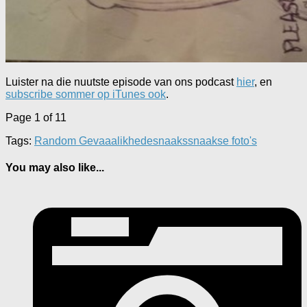
Luister na die nuutste episode van ons podcast
hier
, en
subscribe sommer op iTunes ook
.
Page 1 of 1
1
Tags:
Random Gevaaalikhede
snaaks
snaakse foto's
You may also like...