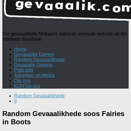
Die gevaaalikste Afrikaans satire en vermaak website op die
interweb dansbaan
Home
Gevaaalike Dames
Random Gevaaalikhede
Gevaaalik Gaming
Podcasts
Adverteer en Media
Oor ons
KONTak ons
Random Gevaaalikhede
0
Random Gevaaalikhede soos Fairies
in Boots