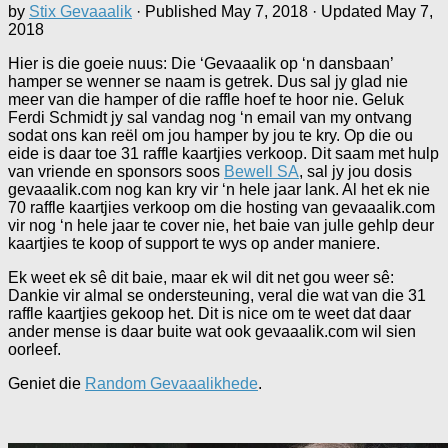
by
Stix Gevaaalik
· Published
May 7, 2018
· Updated
May 7,
2018
Hier is die goeie nuus: Die ‘Gevaaalik op ‘n dansbaan’
hamper se wenner se naam is getrek. Dus sal jy glad nie
meer van die hamper of die raffle hoef te hoor nie. Geluk
Ferdi Schmidt jy sal vandag nog ‘n email van my ontvang
sodat ons kan reël om jou hamper by jou te kry. Op die ou
eide is daar toe 31 raffle kaartjies verkoop. Dit saam met hulp
van vriende en sponsors soos
Bewell SA
, sal jy jou dosis
gevaaalik.com nog kan kry vir ‘n hele jaar lank. Al het ek nie
70 raffle kaartjies verkoop om die hosting van gevaaalik.com
vir nog ‘n hele jaar te cover nie, het baie van julle gehlp deur
kaartjies te koop of support te wys op ander maniere.
Ek weet ek sê dit baie, maar ek wil dit net gou weer sê:
Dankie vir almal se ondersteuning, veral die wat van die 31
raffle kaartjies gekoop het. Dit is nice om te weet dat daar
ander mense is daar buite wat ook gevaaalik.com wil sien
oorleef.
Geniet die
Random Gevaaalikhede
.