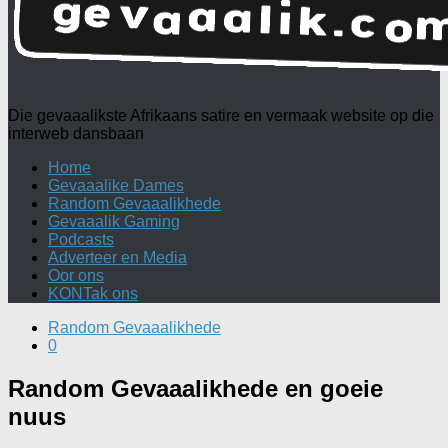
Die gevaaalikste Afrikaans satire en vermaak website op die
interweb dansbaan
Home
Gevaaalike Dames
Random Gevaaalikhede
Gevaaalik Gaming
Podcasts
Adverteer en Media
Oor ons
KONTak ons
Random Gevaaalikhede
0
Random Gevaaalikhede en goeie
nuus