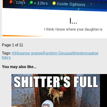
Page 1 of 1
1
Tags:
Afrikaanse grappe
Random Gevaaalikhede
snaakse
foto's
You may also like...