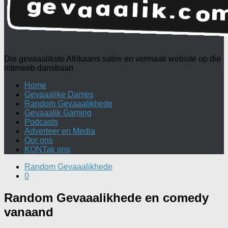
Die gevaaalikste Afrikaans satire en vermaak website op die
interweb dansbaan
Home
Gevaaalike Dames
Random Gevaaalikhede
Gevaaalik Gaming
Podcasts
Adverteer en Media
Oor ons
KONTak ons
Random Gevaaalikhede
0
Random Gevaaalikhede en comedy
vanaand