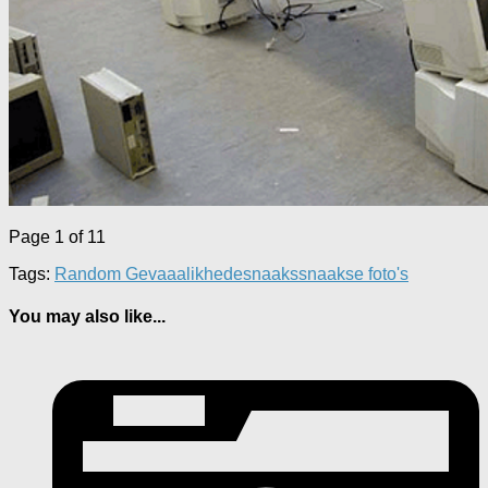
Page 1 of 1
1
Tags:
Random Gevaaalikhede
snaaks
snaakse foto's
You may also like...