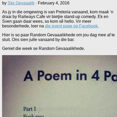
by
Stix Gevaaalik
·
February 4, 2016
As jy in die omgewing is van Pretoria vanaand, kom maak ‘n
draai by Railways Cafe vir bietjie stand-up comedy. Ek en
Sven gaan daar wees, so kom sê hello. Vir meer
besonderhede, loer na
die event page op Facebook
.
Hier is so paar Random Gevaaalikhede om jou dag mee af te
sluit. Ons sien julle vanaand by die bar.
Geniet die week se Random Gevaaalikhede.