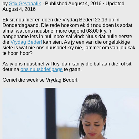
by
Stix Gevaaalik
· Published
August 4, 2016
· Updated
August 4, 2016
Ek sit nou hier en doen die Vrydag Bederf 23:13 op ‘n
Donderdagaand. Die rede hoekom ek dit nou doen is sodat
almal wat ons nuusbrief more oggend 08:00 kry, ‘n
aangename iets in hul inbox sal vind: Nuus dat hulle eerste
die
Vrydag Bederf
kan sien. As jy een van die ongelukkige
siele is wat nie ons nuusbrief kry nie, jammer om van jou kak
te hoor, hoor?
As jy ons nuusbrief wil kry, dan kan jy die bal aan die rol sit
deur na
ons nuusbrief page
te gaan.
Geniet die week se Vrydag Bederf.