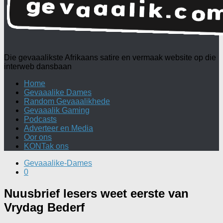
Die gevaaalikste Afrikaans satire en vermaak website op die
interweb dansbaan
Home
Gevaaalike Dames
Random Gevaaalikhede
Gevaaalik Gaming
Podcasts
Adverteer en Media
Oor ons
KONTak ons
Gevaaalike-Dames
0
Nuusbrief lesers weet eerste van
Vrydag Bederf