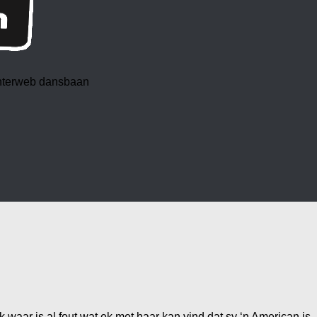
 interweb dansbaan
 waar is al fout wat ek met haar kan vind dat sy ‘n American is.