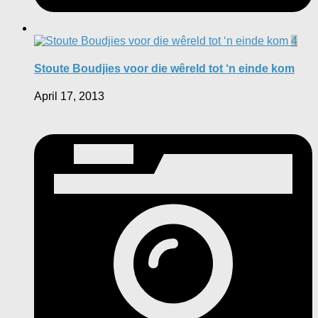
4
Stoute Boudjies voor die wêreld tot ‘n einde kom
April 17, 2013