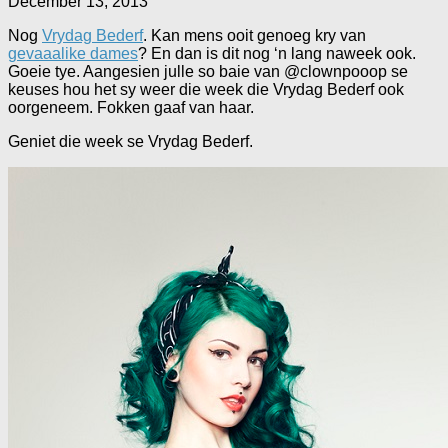
December 13, 2013
Nog
Vrydag Bederf
. Kan mens ooit genoeg kry van
gevaaalike dames
? En dan is dit nog ‘n lang naweek ook.
Goeie tye. Aangesien julle so baie van @clownpooop se
keuses hou het sy weer die week die Vrydag Bederf ook
oorgeneem. Fokken gaaf van haar.
Geniet die week se Vrydag Bederf.