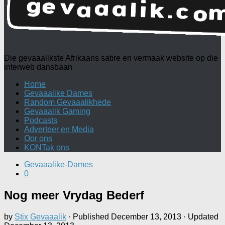
Die gevaaalikste Afrikaans satire en vermaak website op die
interweb dansbaan
Home
Gevaaalike Dames
Random Gevaaalikhede
Gevaaalik Gaming
Podcasts
Adverteer en Media
Oor ons
KONTak ons
Gevaaalike-Dames
0
Nog meer Vrydag Bederf
by
Stix Gevaaalik
· Published
December 13, 2013
· Updated