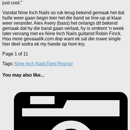
just cool.”
Vandat Nine Inch Nails so ruk terug bekend gemaak het dat
hulle weer gaan begin toer het die band se line-up al klaar
weer verander. Alex Avery (bass) het onlangs dit bekend
gemaak dat hy die band gaan verlaat, hy is omtrent ‘n week
later vervang met ex-Nine Inch Nails guitarist Robin Finck.
Hou more gevaaalik.com dop want ek sal die nuwe single
hier deel sodra ek my hande op hom kry.
Page 1 of 1
1
Tags:
Nine Inch Nails
Trent Reznor
You may also like...