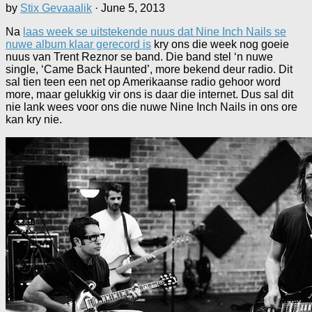
by
Stix Gevaaalik
·
June 5, 2013
Na
laas week se uitstekende nuus dat Nine Inch Nails se
nuwe album klaar gerecord is
kry ons die week nog goeie
nuus van Trent Reznor se band. Die band stel ‘n nuwe
single, ‘Came Back Haunted’, more bekend deur radio. Dit
sal tien teen een net op Amerikaanse radio gehoor word
more, maar gelukkig vir ons is daar die internet. Dus sal dit
nie lank wees voor ons die nuwe Nine Inch Nails in ons ore
kan kry nie.