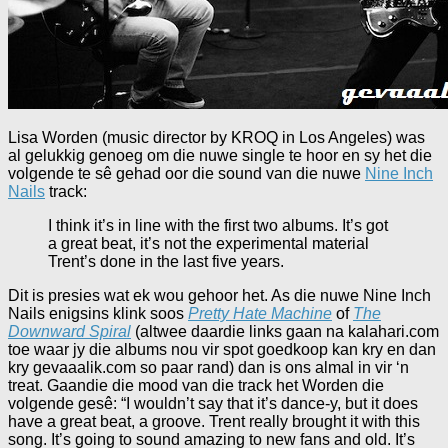
Lisa Worden (music director by KROQ in Los Angeles) was
al gelukkig genoeg om die nuwe single te hoor en sy het die
volgende te sê gehad oor die sound van die nuwe
Nine Inch
Nails
track:
I think it’s in line with the first two albums. It’s got
a great beat, it’s not the experimental material
Trent’s done in the last five years.
Dit is presies wat ek wou gehoor het. As die nuwe Nine Inch
Nails enigsins klink soos
Pretty Hate Machine
of
The
Downward Spiral
(altwee daardie links gaan na kalahari.com
toe waar jy die albums nou vir spot goedkoop kan kry en dan
kry gevaaalik.com so paar rand) dan is ons almal in vir ‘n
treat. Gaandie die mood van die track het Worden die
volgende gesê: “I wouldn’t say that it’s dance-y, but it does
have a great beat, a groove. Trent really brought it with this
song. It’s going to sound amazing to new fans and old. It’s