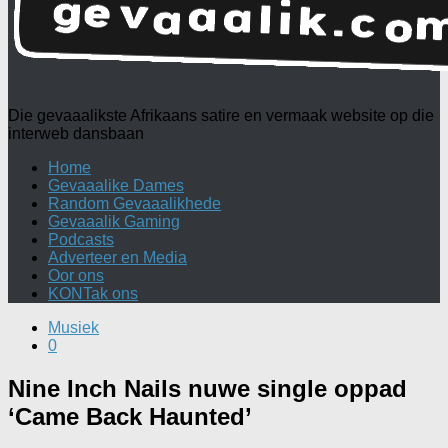
Die gevaaalikste Afrikaans satire en vermaak website op die
interweb dansbaan
Home
Gevaaalike Dames
Random Gevaaalikhede
Gevaaalik Gaming
Podcasts
Adverteer en Media
Oor ons
KONTak ons
Musiek
0
Nine Inch Nails nuwe single oppad
‘Came Back Haunted’