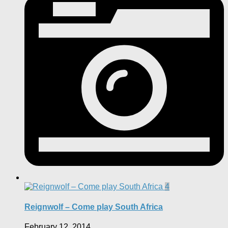
4
Reignwolf – Come play South Africa
February 12, 2014