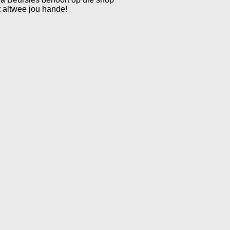
t altwee jou hande!