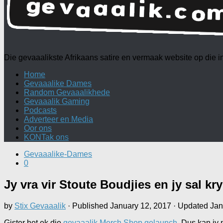
Die gevaaalikste Afrikaans satire en vermaak website op die
Home
Gevaaalike Dames
Random Gevaaalikhede
Gevaaalik Gaming
Podcasts
Adverteer en Media
Oor ons
KONTak ons
Gevaaalike-Dames
0
Jy vra vir Stoute Boudjies en jy sal kry
by
Stix Gevaaalik
· Published
January 12, 2017
· Updated
Jan
Gister het ek die
gevaaalik Merch Shop gelaunch
. Dus kan jy