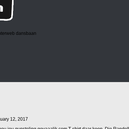
 interweb dansbaan
uary 12, 2017
 nou jou gunsteling gevaaalik.com T-shirt daar koop. Die Randel