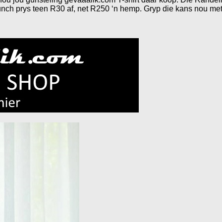
aunch prys teen R30 af, net R250 ‘n hemp. Gryp die kans nou me