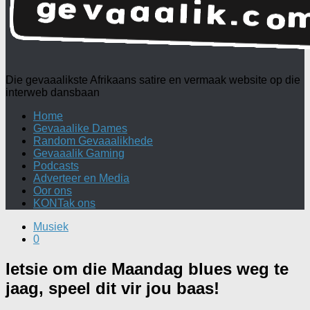
Die gevaaalikste Afrikaans satire en vermaak website op die
interweb dansbaan
Home
Gevaaalike Dames
Random Gevaaalikhede
Gevaaalik Gaming
Podcasts
Adverteer en Media
Oor ons
KONTak ons
Musiek
0
Ietsie om die Maandag blues weg te
jaag, speel dit vir jou baas!