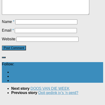
Name
*
Email
*
Website
Follow:
Next story
DOOS VAN DIE WEEK
Previous story
Ooit gedink jy’s ‘n perd?