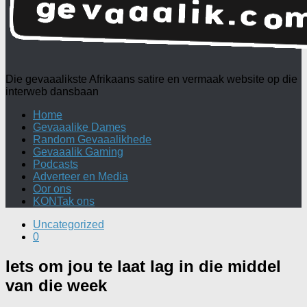
Die gevaaalikste Afrikaans satire en vermaak website op die
interweb dansbaan
Home
Gevaaalike Dames
Random Gevaaalikhede
Gevaaalik Gaming
Podcasts
Adverteer en Media
Oor ons
KONTak ons
Uncategorized
0
Iets om jou te laat lag in die middel
van die week