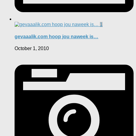
1
gevaaalik.com hoop jou naweek is…
October 1, 2010