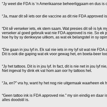
“Jy weet die FDA is ‘n Amerikaanse beheerliggaam en dus is d
“Ja, maar dit sê iets oor die vaccine as dit nie FDA approved is
“Dit sê verseker iets, ek stem saam. Wat presies dit sê is lyk
verseker al goed gebruik wat nie FDA approved is nie. So ek pr
hoe hy by sy denkwyse uitkom, as wat ek belangstel in sy opin
“Die gaan in jou lyf in. Ek sal nie iets in my lyf sit wat nie FD
Dit is ook die gaping wat ek voor gewag het, en boeta-beer loop 
“Jy het tattoos. Dit is in jou lyf. In fact, dit is nie net in jou l
Net ingeval hy dink ek val hom aan oor hy tattoos het.
“Ja, en?” vra hy, want hy het nog nie uitgemaak waarheen ek 
“Geen tattoo ink is FDA approved nie.” my sin eindig en daar is 
alles doodstil is.