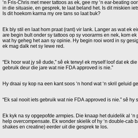
‘n Fris-Chris met meer tattoos as ek, gee my ‘n ear-beating oo
in die situasie, en gesprek, te laat beland het. Is dit miskien
Is dit hoekom karma my ore tans so laat buk?
Ek bly stil en laat hom praat (rant) vir lank. Langer as wat e
are begin bult onder sy tattoos op sy voorarms en nek, kom ek 
wat hy geheg het aan sy opinie. Hy begin rooi word in sy gesi
ek mag dalk net sy lewe red.
“Ek hoor wat jy sê dude,” sê ek terwyl ek myself loof dat ek d
gebruik deur die jare wat nie FDA approved is nie.”
Hy draai sy kop na een kant soos ‘n hond wat ‘n skril geluid geh
“Ek sal nooit iets gebruik wat nie FDA approved is nie.” sê hy 
Ek kyk na sy opgepofde armpies. Die knaap het duidelik al ‘n 
help overcompensate. Ek wonder skielik of hy ‘n double-cab bak
shakes en creatine) eerder uit die gesprek te los.