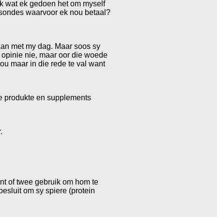
ink wat ek gedoen het om myself
se sondes waarvoor ek nou betaal?
ngaan met my dag. Maar soos sy
y opinie nie, maar oor die woede
ou maar in die rede te val want
aie produkte en supplements
.
ent of twee gebruik om hom te
esluit om sy spiere (protein