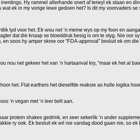
r inentings. Hy rammel allerhande snert af terwyl ek staan en d
 iets wat ek in my vorige lewe gedoen het? Is dit my voorvaders 
k eintlik tyd voor het. Ek wou net ‘n meme wys op my foon en aa
agter dat die knaap se bloeddruk besig is om te styg. Nie oor s
g, en soos hy amper skree oor “FDA-approval” besluit ek om die 
ie ou nou net gekeer het van ‘n hartaanval kry, “maar ek het al b
oor het. Flat earthers het dieselfde reaksie as hulle logika hoor
soos ‘n vegan met ‘n leer belt aan.
paar protein shakes gedrink, en seer sekerlik ‘n ander supplem
kie ry ook. Ek besluit ek wil nie vandag dood gaan nie, so ek b