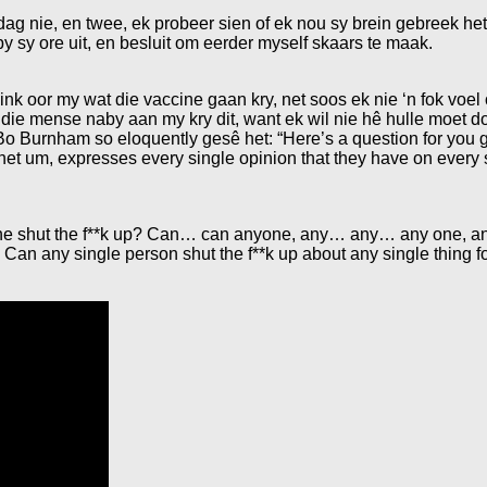
g nie, en twee, ek probeer sien of ek nou sy brein gebreek het.
y sy ore uit, en besluit om eerder myself skaars te maak.
dink oor my wat die vaccine gaan kry, net soos ek nie ‘n fok voel
oop die mense naby aan my kry dit, want ek wil nie hê hulle moet d
o Burnham so eloquently gesê het: “Here’s a question for you g
net um, expresses every single opinion that they have on every si
yone shut the f**k up? Can… can anyone, any… any… any one, a
Can any single person shut the f**k up about any singlе thing f