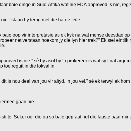
aar baie dinge in Suid-Afrika wat nie FDA approved is nie, reg
 nie.” slaan hy terug met die harde feite.
 my baie oop vir interpretasie as ek kyk na wat mense deesdae op
obeer net verstaan hoekom jy die lyn hier trek?” Ek stel eintlik
ie.
A approved is nie.” sê hy asof hy ‘n prokereur is wat sy final arg
toe reguit in die lokval in.
yf nie, dit is nou deel van jou vir altyd. In jou vel.” sê ek terwyl e
hiermee gaan nie.
stilte. Seker oor die ou so baie gepraat het die laaste paar minut