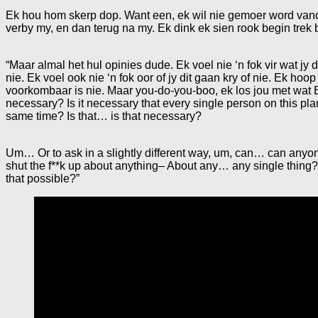
Ek hou hom skerp dop. Want een, ek wil nie gemoer word vanda
verby my, en dan terug na my. Ek dink ek sien rook begin trek b
“Maar almal het hul opinies dude. Ek voel nie ‘n fok vir wat jy 
nie. Ek voel ook nie ‘n fok oor of jy dit gaan kry of nie. Ek h
voorkombaar is nie. Maar you-do-you-boo, ek los jou met wat B
necessary? Is it necessary that every single person on this pla
same time? Is that… is that necessary?
Um… Or to ask in a slightly different way, um, can… can an
shut the f**k up about anything– About any… any single thing? 
that possible?”