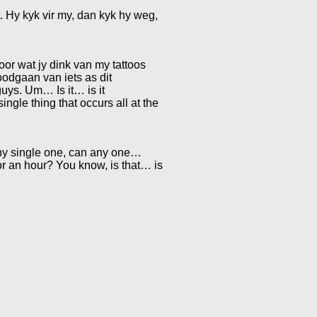
 Hy kyk vir my, dan kyk hy weg,
 oor wat jy dink van my tattoos
oodgaan van iets as dit
uys. Um… Is it… is it
ngle thing that occurs all at the
ny single one, can any one…
or an hour? You know, is that… is