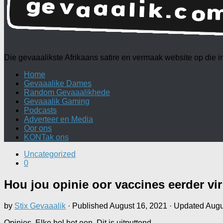
Die gevaaalikste Afrikaans satire en vermaak website op die
Home
Gevaaalike Dames
Random Gevaaalikhede
Gevaaalik Gaming
Podcasts
Adverteer en Media
Oor ons
KONTak ons
Uncategorized
0
Hou jou opinie oor vaccines eerder vir
by
Stix Gevaaalik
· Published
August 16, 2021
· Updated
Augu
Opinies. Elke hol het een. Dit is uitputtend.