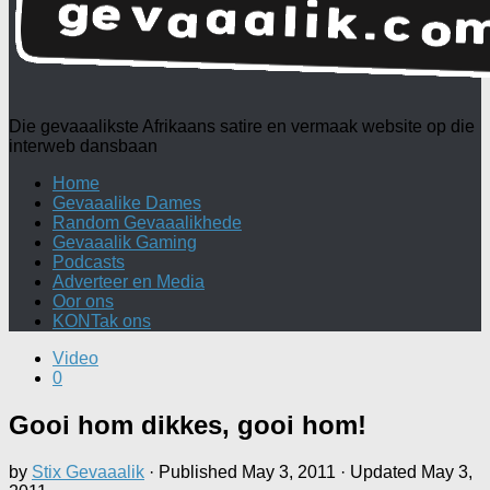
Die gevaaalikste Afrikaans satire en vermaak website op die
interweb dansbaan
Home
Gevaaalike Dames
Random Gevaaalikhede
Gevaaalik Gaming
Podcasts
Adverteer en Media
Oor ons
KONTak ons
Video
0
Gooi hom dikkes, gooi hom!
by
Stix Gevaaalik
· Published
May 3, 2011
· Updated
May 3,