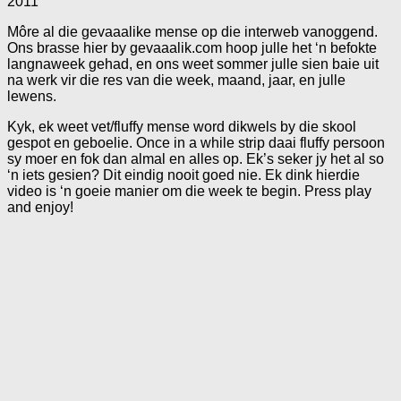
2011
Môre al die gevaaalike mense op die interweb vanoggend.
Ons brasse hier by gevaaalik.com hoop julle het ‘n befokte
langnaweek gehad, en ons weet sommer julle sien baie uit
na werk vir die res van die week, maand, jaar, en julle
lewens.
Kyk, ek weet vet/fluffy mense word dikwels by die skool
gespot en geboelie. Once in a while strip daai fluffy persoon
sy moer en fok dan almal en alles op. Ek’s seker jy het al so
‘n iets gesien? Dit eindig nooit goed nie. Ek dink hierdie
video is ‘n goeie manier om die week te begin. Press play
and enjoy!