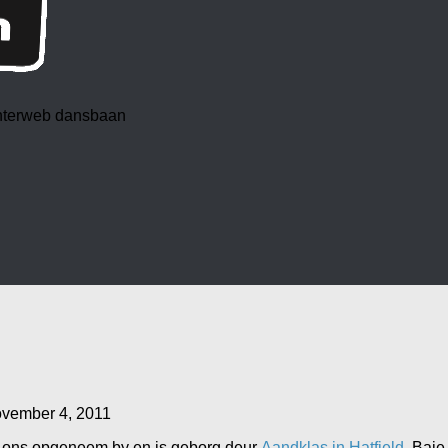
 interweb dansbaan
vember 4, 2011
t ons opgeneem by en is geborg deur
Aandklas in Hatfield
. Baie