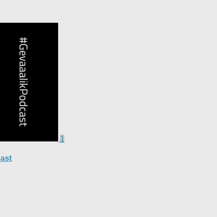
1
ast