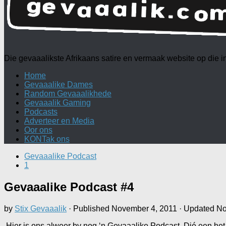
Die gevaaalikste Afrikaans satire en vermaak website op die
Home
Gevaaalike Dames
Random Gevaaalikhede
Gevaaalik Gaming
Podcasts
Adverteer en Media
Oor ons
KONTak ons
Gevaaalike Podcast
1
Gevaaalike Podcast #4
by
Stix Gevaaalik
· Published
November 4, 2011
· Updated
No
Hier is ons alweer by nog ‘n Gevaaalike Podcast. Dié een he