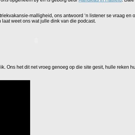
atriekvakansie-malligheid, ons antwoord ‘n listener se vraag en 
 laat weet ons wat julle dink van die podcast.
glik. Ons het dit net vroeg genoeg op die site gesit, hulle reken