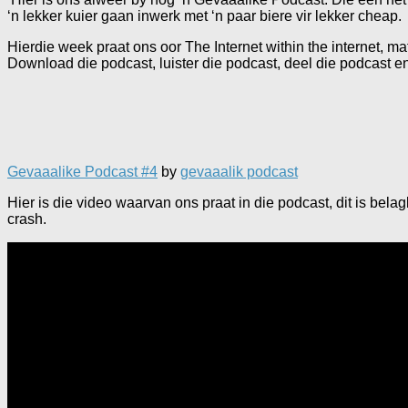
‘n lekker kuier gaan inwerk met ‘n paar biere vir lekker cheap.
Hierdie week praat ons oor The Internet within the internet, m
Download die podcast, luister die podcast, deel die podcast en
Gevaaalike Podcast #4
by
gevaaalik podcast
Hier is die video waarvan ons praat in die podcast, dit is bela
crash.