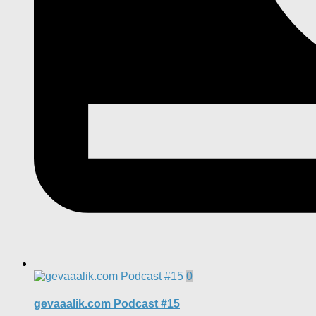
0
gevaaalik.com Podcast #15