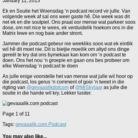
January 11, 2013
Ek en Soutie het Woensdag ‘n podcast record vir julle. Van
volgende week af sal ons weer gaste hê. Die week was dit
net ek en die soutpiel. Ons praat oor mense wat parkeer soos
dose, om net nice te wees, ek verduidelik hoekom ons in die
Matrix lewe en nog baie ander stront.
Jammer die podcast gebeur nie weekliks soos wat ek eintlik
wil hê dit moet nie. Dit is bietjie moeilik om altyd ons dinge
gereël te kry dat ons bymekaar kan kom om ‘n podcast te
doen. Ons het nou ‘n groepie en gaan ons bes probeer om
elke Woensdag ‘n podcast te doen
As julle enige voorstelle het van mense wat julle wil hoor op
die podcast, los gerus ‘n comment of gooi ‘n tweet in die
rigting van
@gevaaalikdotcom
of
@MrSkylaar
as julle die
soutie in die hande wil kry. Lekker lusiter.
Page 1 of 1
1
Tags:
gevaaalik.com Podcast
You may also like...