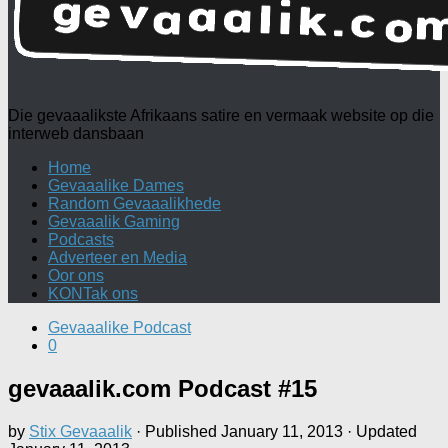
Die gevaaalikste Afrikaans satire en vermaak website op die
interweb dansbaan
Home
Gevaaalike Dames
Random Gevaaalikhede
Gevaaalik Gaming
Podcasts
Adverteer en Media
Oor ons
KONTak ons
Gevaaalike Podcast
0
gevaaalik.com Podcast #15
by
Stix Gevaaalik
· Published
January 11, 2013
· Updated