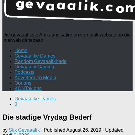
Die gevaaalikste Afrikaans satire en vermaak website op die
interweb dansbaan
Home
Gevaaalike Dames
Random Gevaaalikhede
Gevaaalik Gaming
Podcasts
Adverteer en Media
Oor ons
KONTak ons
Gevaaalike-Dames
0
Die stadige Vrydag Bederf
by
Stix Gevaaalik
· Published
August 26, 2019
· Updated