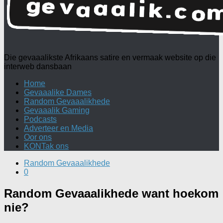
Die gevaaalikste Afrikaans satire en vermaak website op die
interweb dansbaan
Home
Gevaaalike Dames
Random Gevaaalikhede
Gevaaalik Gaming
Podcasts
Adverteer en Media
Oor ons
KONTak ons
Random Gevaaalikhede
0
Random Gevaaalikhede want hoekom
nie?