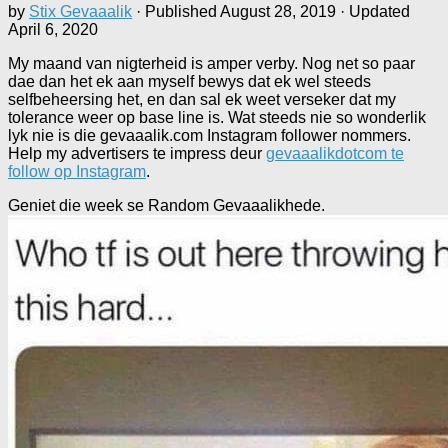
by
Stix Gevaaalik
· Published
August 28, 2019
· Updated
April 6, 2020
My maand van nigterheid is amper verby. Nog net so paar
dae dan het ek aan myself bewys dat ek wel steeds
selfbeheersing het, en dan sal ek weet verseker dat my
tolerance weer op base line is. Wat steeds nie so wonderlik
lyk nie is die gevaaalik.com Instagram follower nommers.
Help my advertisers te impress deur
gevaaalikdotcom te
follow op Instagram
.
Geniet die week se Random Gevaaalikhede.