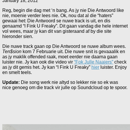
January 18, 2012
Reg, begin die dag met ‘n bang. As jy nie Die Antwoord like
nie, moenie verder lees nie. Ok, nou dat al die “haters”
gewaai het: Die Antwoord se nuwe track is uit, en dis
genaamd “I Fink U Freaky”. Dit gaan vandag die hele internet
vol wees, maar jy kan dit van gisteraand af by die site
hieronder sien.
Die nuwe track gaan op Die Antwoord se nuwe album wees.
Ten$sion
kom 7 Februarie uit. Die nuwe snit is gevaaalik en
as jy maklik offended raak, moet eerder nie daarna gaan
luister nie. Jy kan ook die video vir
“Fok Julle Naaiers”
check
as jy dit gemis het. Jy kan “I Fink U Freaky”
hier
luister. Enjoy
en smelt teels.
Update:
Die song werk nie altyd so lekker nie so ek was
nice genoeg om die track vir julle op Soundcloud op te spoor.