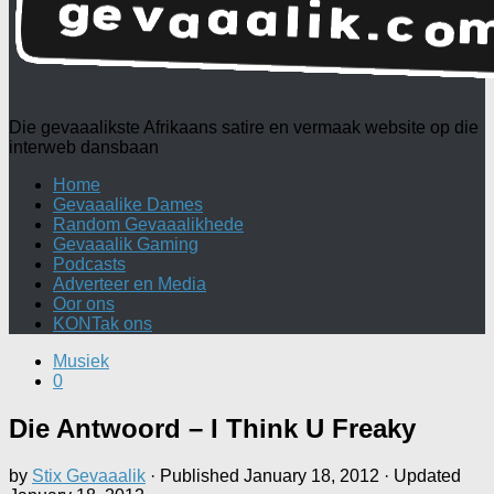
Die gevaaalikste Afrikaans satire en vermaak website op die
interweb dansbaan
Home
Gevaaalike Dames
Random Gevaaalikhede
Gevaaalik Gaming
Podcasts
Adverteer en Media
Oor ons
KONTak ons
Musiek
0
Die Antwoord – I Think U Freaky
by
Stix Gevaaalik
· Published
January 18, 2012
· Updated