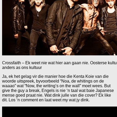
Crossfaith – Ek weet nie wat hier aan gaan nie. Oosterse kultu
anders as ons kultuur
Ja, ek het gelag vir die manier hoe die Kenta Koie van die
woorde uitspreek, byvoorbeeld “Noa, de whitings on de
waaao” wat “Now, the writing’s on the wall” moet wees. But
give the guy a break, Engels is nie ‘n taal wat baie Japanese
mense goed praat nie. Wat dink julle van die cover? Ek like
dit. Los ‘n comment en laat weet my wat jy dink.