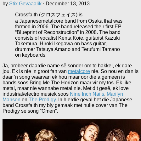
by
Stix Gevaaalik
·
December 13, 2013
Crossfaith (クロスフェイス) is
a Japanesemetalcore band from Osaka that was
formed in 2006. The band released their first EP
“Blueprint of Reconstruction” in 2008. The band
consists of vocalist Kenta Koie, guitarist Kazuki
Takemura, Hiroki Ikegawa on bass guitar,
drummer Tatsuya Amano and Terufumi Tamano
on keyboards.
Ja, probeer daardie name sê sonder om te hakkel, ek dare
jou. Ek is nie ‘n groot fan van
metalcore
nie. So nou en dan is
daar ‘n song waarvan ek hou maar oor die algemeen is
bands soos Bring Me The Horizon maar vir my tos. Ek like
metal, maar nie wannabe metal nie. Met dit gesê, ek love
industrial/electro musiek soos
Nine Inch Nails
,
Marilyn
Manson
en
The Prodigy
. In hierdie geval het die Japanese
band Crossfaith my bly gemaak met hulle cover van The
Prodigy se song “Omen”.