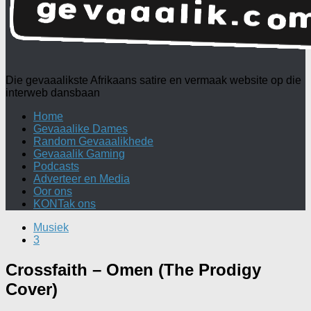
Die gevaaalikste Afrikaans satire en vermaak website op die
interweb dansbaan
Home
Gevaaalike Dames
Random Gevaaalikhede
Gevaaalik Gaming
Podcasts
Adverteer en Media
Oor ons
KONTak ons
Musiek
3
Crossfaith – Omen (The Prodigy
Cover)