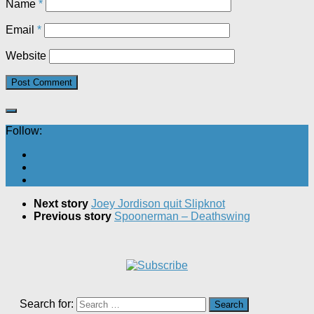
Name
*
Email
*
Website
Follow:
Next story
Joey Jordison quit Slipknot
Previous story
Spoonerman – Deathswing
Search for: