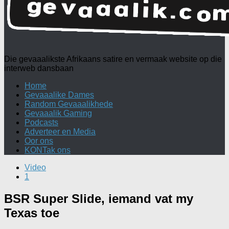
Die gevaaalikste Afrikaans satire en vermaak website op die
interweb dansbaan
Home
Gevaaalike Dames
Random Gevaaalikhede
Gevaaalik Gaming
Podcasts
Adverteer en Media
Oor ons
KONTak ons
Video
1
BSR Super Slide, iemand vat my
Texas toe