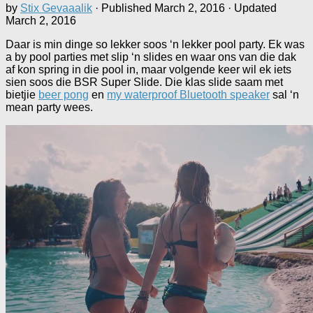
by
Stix Gevaaalik
· Published
March 2, 2016
· Updated
March 2, 2016
Daar is min dinge so lekker soos ‘n lekker pool party. Ek was
a by pool parties met slip ‘n slides en waar ons van die dak
af kon spring in die pool in, maar volgende keer wil ek iets
sien soos die BSR Super Slide. Die klas slide saam met
bietjie
beer pong
en
my waterproof Bluetooth speaker
sal ‘n
mean party wees.