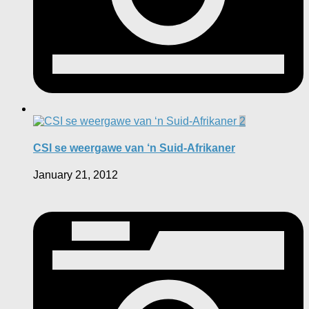
2
CSI se weergawe van ‘n Suid-Afrikaner
January 21, 2012