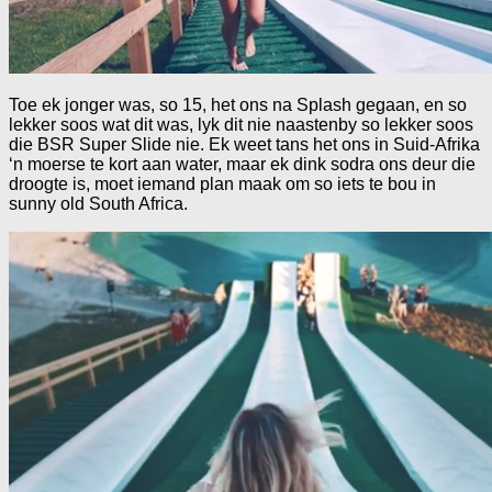
Toe ek jonger was, so 15, het ons na Splash gegaan, en so
lekker soos wat dit was, lyk dit nie naastenby so lekker soos
die BSR Super Slide nie. Ek weet tans het ons in Suid-Afrika
‘n moerse te kort aan water, maar ek dink sodra ons deur die
droogte is, moet iemand plan maak om so iets te bou in
sunny old South Africa.