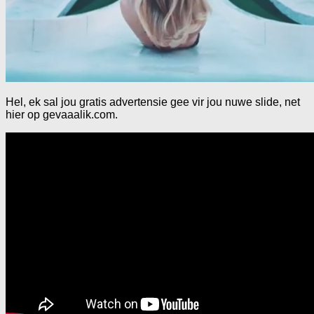
Hel, ek sal jou gratis advertensie gee vir jou nuwe slide, net
hier op gevaaalik.com.