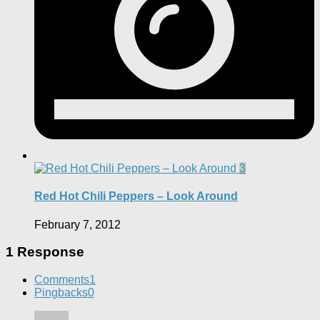
3
Red Hot Chili Peppers – Look Around
February 7, 2012
1 Response
Comments
1
Pingbacks
0