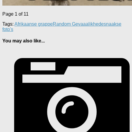
Page 1 of 1
1
Tags:
Afrikaanse grappe
Random Gevaaalikhede
snaakse
foto's
You may also like...