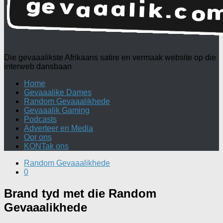
Die gevaaalikste Afrikaans satire en vermaak website op die
interweb dansbaan
Home
Gevaaalike Dames
Random Gevaaalikhede
Gevaaalik Gaming
Podcasts
Adverteer en Media
Oor ons
KONTak ons
Random Gevaaalikhede
0
Brand tyd met die Random
Gevaaalikhede