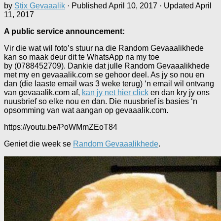
by
Stix Gevaaalik
· Published
April 10, 2017
· Updated
April
11, 2017
A public service announcement:
Vir die wat wil foto’s stuur na die Random Gevaaalikhede
kan so maak deur dit te WhatsApp na my toe
by (0788452709). Dankie dat julle Random Gevaaalikhede
met my en gevaaalik.com se gehoor deel. As jy so nou en
dan (die laaste email was 3 weke terug) ‘n email wil ontvang
van gevaaalik.com af,
kan jy net hier click
en dan kry jy ons
nuusbrief so elke nou en dan. Die nuusbrief is basies ‘n
opsomming van wat aangan op gevaaalik.com.
https://youtu.be/PoWMmZEoT84
Geniet die week se
Random Gevaaalikhede
.