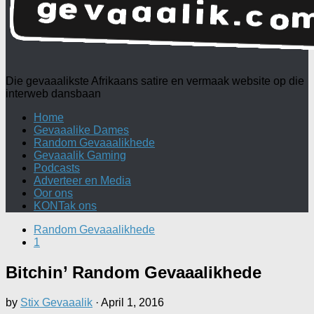
Die gevaaalikste Afrikaans satire en vermaak website op die
interweb dansbaan
Home
Gevaaalike Dames
Random Gevaaalikhede
Gevaaalik Gaming
Podcasts
Adverteer en Media
Oor ons
KONTak ons
Random Gevaaalikhede
1
Bitchin’ Random Gevaaalikhede
by
Stix Gevaaalik
·
April 1, 2016