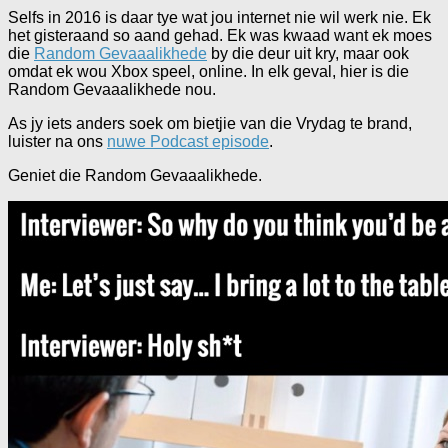
Selfs in 2016 is daar tye wat jou internet nie wil werk nie. Ek
het gisteraand so aand gehad. Ek was kwaad want ek moes
die
Random Gevaaalikhede
by die deur uit kry, maar ook
omdat ek wou Xbox speel, online. In elk geval, hier is die
Random Gevaaalikhede nou.
As jy iets anders soek om bietjie van die Vrydag te brand,
luister na ons
nuwe Podcast episode
.
Geniet die Random Gevaaalikhede.