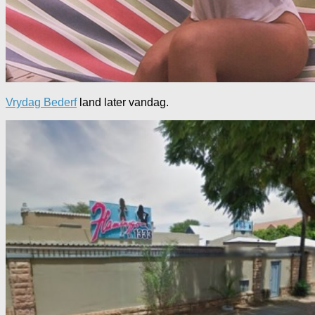
Vrydag Bederf
land later vandag.