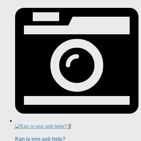
0
Kan jy ons asb help?