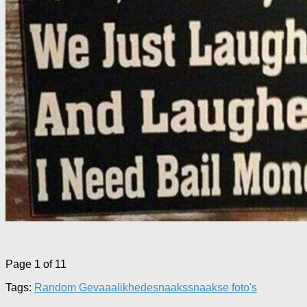
Page 1 of 1
1
Tags:
Random Gevaaalikhede
snaaks
snaakse foto's