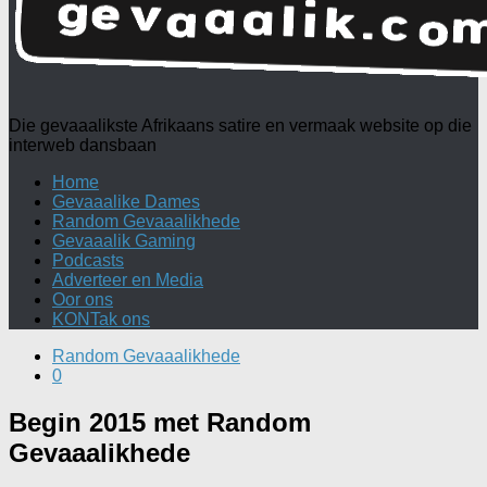
Die gevaaalikste Afrikaans satire en vermaak website op die
interweb dansbaan
Home
Gevaaalike Dames
Random Gevaaalikhede
Gevaaalik Gaming
Podcasts
Adverteer en Media
Oor ons
KONTak ons
Random Gevaaalikhede
0
Begin 2015 met Random
Gevaaalikhede