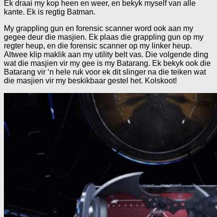
Ek draai my kop heen en weer, en bekyk myself van alle
kante. Ek is regtig Batman.
My grappling gun en forensic scanner word ook aan my
gegee deur die masjien. Ek plaas die grappling gun op my
regter heup, en die forensic scanner op my linker heup.
Altwee klip maklik aan my utility belt vas. Die volgende ding
wat die masjien vir my gee is my Batarang. Ek bekyk ook die
Batarang vir ‘n hele ruk voor ek dit slinger na die teiken wat
die masjien vir my beskikbaar gestel het. Kolskoot!