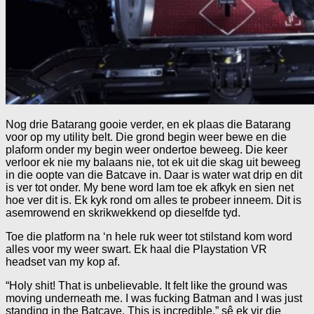
Nog drie Batarang gooie verder, en ek plaas die Batarang
voor op my utility belt. Die grond begin weer bewe en die
plaform onder my begin weer ondertoe beweeg. Die keer
verloor ek nie my balaans nie, tot ek uit die skag uit beweeg
in die oopte van die Batcave in. Daar is water wat drip en dit
is ver tot onder. My bene word lam toe ek afkyk en sien net
hoe ver dit is. Ek kyk rond om alles te probeer inneem. Dit is
asemrowend en skrikwekkend op dieselfde tyd.
Toe die platform na ‘n hele ruk weer tot stilstand kom word
alles voor my weer swart. Ek haal die Playstation VR
headset van my kop af.
“Holy shit! That is unbelievable. It felt like the ground was
moving underneath me. I was fucking Batman and I was just
standing in the Batcave. This is incredible.” sê ek vir die