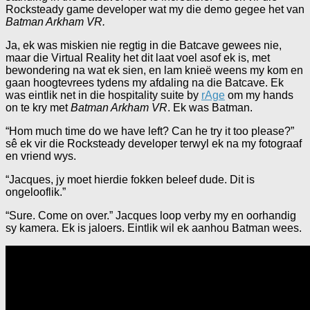
Rocksteady game developer wat my die demo gegee het van
Batman Arkham VR.
Ja, ek was miskien nie regtig in die Batcave gewees nie,
maar die Virtual Reality het dit laat voel asof ek is, met
bewondering na wat ek sien, en lam knieë weens my kom en
gaan hoogtevrees tydens my afdaling na die Batcave. Ek
was eintlik net in die hospitality suite by
rAge
om my hands
on te kry met
Batman Arkham VR
. Ek was Batman.
“Hom much time do we have left? Can he try it too please?”
sê ek vir die Rocksteady developer terwyl ek na my fotograaf
en vriend wys.
“Jacques, jy moet hierdie fokken beleef dude. Dit is
ongelooflik.”
“Sure. Come on over.” Jacques loop verby my en oorhandig
sy kamera. Ek is jaloers. Eintlik wil ek aanhou Batman wees.