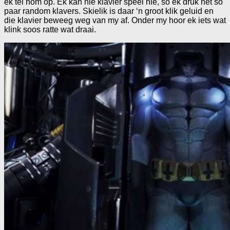
ek tel hom op. Ek kan nie klavier speel nie, so ek druk net so
paar random klavers. Skielik is daar ‘n groot klik geluid en
die klavier beweeg weg van my af. Onder my hoor ek iets wat
klink soos ratte wat draai.