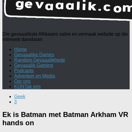
Die gevaaalikste Afrikaans satire en vermaak website op die
interweb dansbaan
Home
Gevaaalike Dames
Random Gevaaalikhede
Gevaaalik Gaming
Podcasts
Adverteer en Media
Oor ons
KONTak ons
Geek
3
Ek is Batman met Batman Arkham VR
hands on