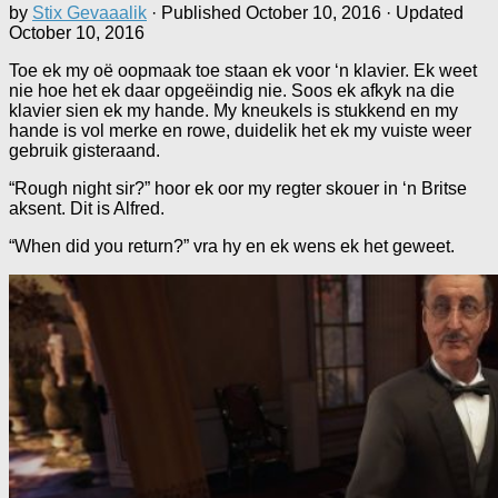
by
Stix Gevaaalik
· Published
October 10, 2016
· Updated
October 10, 2016
Toe ek my oë oopmaak toe staan ek voor ‘n klavier. Ek weet
nie hoe het ek daar opgeëindig nie. Soos ek afkyk na die
klavier sien ek my hande. My kneukels is stukkend en my
hande is vol merke en rowe, duidelik het ek my vuiste weer
gebruik gisteraand.
“Rough night sir?” hoor ek oor my regter skouer in ‘n Britse
aksent. Dit is Alfred.
“When did you return?” vra hy en ek wens ek het geweet.