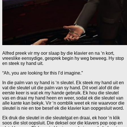
Alfred preek vir my oor slaap by die klavier en na ‘n kort,
vreeslike eensydige, gesprek begin hy weg beweeg. Hy stop
en steek sy hand uit.
“Ah, you are looking for this I’d imagine.”
In die palm van sy hand is ‘n sleutel. Ek steek my hand uit en
vat die sleutel uit die palm van sy hand. Dit voel alof dit die
eerste keer is wat ek my hande gebruik. Ek hou die sleutel
vas en draai my hand heen en weer, sodat ek die sleutel van
alle kante kan bekyk. Vir ‘n oomblik weet ek nie waarvoor die
sleutel is nie en toe besef ek die klavier kan oopgesluit word.
Ek druk die sleutel in die sleutelgat en draai, ek hoor ‘n klik
soos die slot oopsluit. Die deksel oor die klavers pop oop en