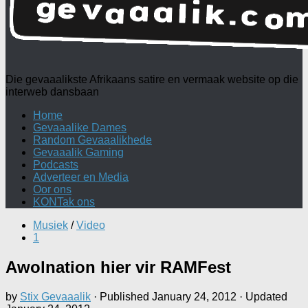
Die gevaaalikste Afrikaans satire en vermaak website op die
interweb dansbaan
Home
Gevaaalike Dames
Random Gevaaalikhede
Gevaaalik Gaming
Podcasts
Adverteer en Media
Oor ons
KONTak ons
Musiek
/
Video
1
Awolnation hier vir RAMFest
by
Stix Gevaaalik
· Published
January 24, 2012
· Updated