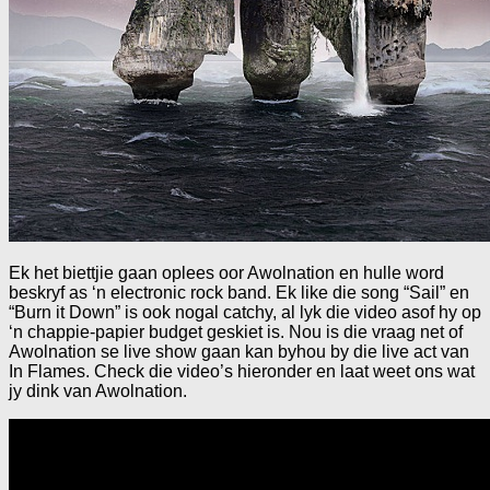
Ek het biettjie gaan oplees oor Awolnation en hulle word
beskryf as ‘n electronic rock band. Ek like die song “Sail” en
“Burn it Down” is ook nogal catchy, al lyk die video asof hy op
‘n chappie-papier budget geskiet is. Nou is die vraag net of
Awolnation se live show gaan kan byhou by die live act van
In Flames. Check die video’s hieronder en laat weet ons wat
jy dink van Awolnation.