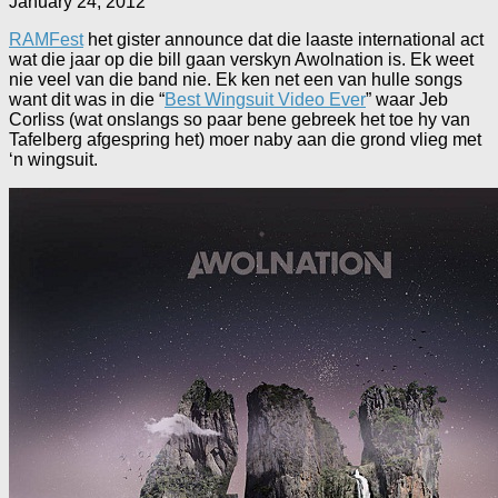
January 24, 2012
RAMFest
het gister announce dat die laaste international act
wat die jaar op die bill gaan verskyn Awolnation is. Ek weet
nie veel van die band nie. Ek ken net een van hulle songs
want dit was in die “
Best Wingsuit Video Ever
” waar Jeb
Corliss (wat onslangs so paar bene gebreek het toe hy van
Tafelberg afgespring het) moer naby aan die grond vlieg met
‘n wingsuit.