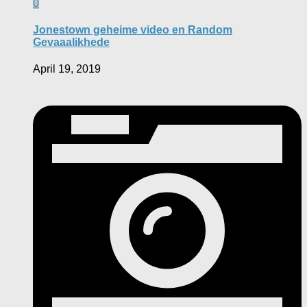
0
Jonestown geheime video en Random
Gevaaalikhede
April 19, 2019