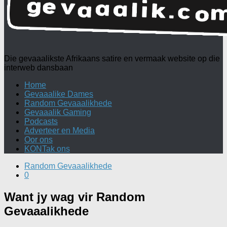
Die gevaaalikste Afrikaans satire en vermaak website op die
interweb dansbaan
Home
Gevaaalike Dames
Random Gevaaalikhede
Gevaaalik Gaming
Podcasts
Adverteer en Media
Oor ons
KONTak ons
Random Gevaaalikhede
0
Want jy wag vir Random
Gevaaalikhede