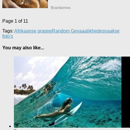
Page 1 of 1
1
Tags:
Afrikaanse grappe
Random Gevaaalikhede
snaakse
foto's
You may also like...