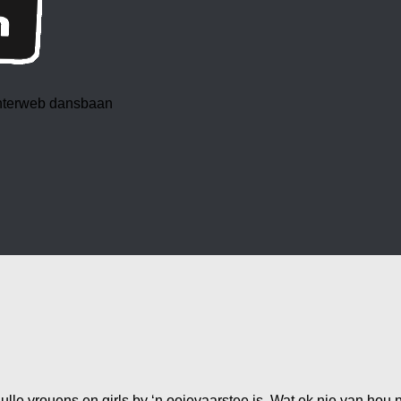
 interweb dansbaan
e vrouens en girls by ‘n ooievaarstee is. Wat ek nie van hou ni