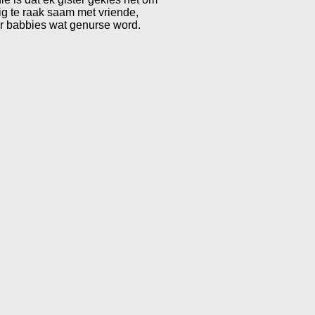
ig te raak saam met vriende,
ar babbies wat genurse word.