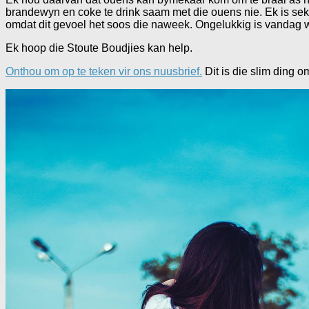
brandewyn en coke te drink saam met die ouens nie. Ek is seker
omdat dit gevoel het soos die naweek. Ongelukkig is vandag 
Ek hoop die Stoute Boudjies kan help.
Onthou om op te teken vir ons nuusbrief.
Dit is die slim ding o