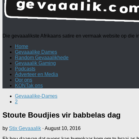
Die gevaaalikste Afrikaans satire en vermaak website op die
Home
Gevaaalike Dames
Random Gevaaalikhede
Gevaaalik Gaming
Podcasts
Adverteer en Media
Oor ons
KONTak ons
Gevaaalike-Dames
2
Stoute Boudjies vir babbelas dag
by
Stix Gevaaalik
·
August 10, 2016
Ek hou daarvan dat ouens kan bymekaar kom om te braai as hull