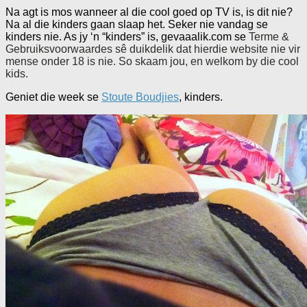
Na agt is mos wanneer al die cool goed op TV is, is dit nie?
Na al die kinders gaan slaap het. Seker nie vandag se
kinders nie. As jy ‘n “kinders” is, gevaaalik.com se
Terme &
Gebruiksvoorwaardes sê duikdelik dat hierdie website nie vir
mense onder 18 is nie. So skaam jou, en welkom by die cool
kids.
Geniet die week se
Stoute Boudjies
, kinders.