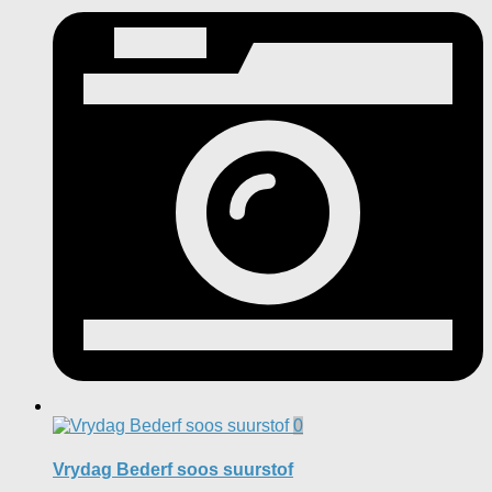
0
Vrydag Bederf soos suurstof