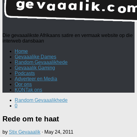
Die gevaaalikste Afrikaans satire en vermaak website op die
interweb dansbaan
Home
Gevaaalike Dames
Random Gevaaalikhede
Gevaaalik Gaming
Podcasts
Adverteer en Media
Oor ons
KONTak ons
Random Gevaaalikhede
0
Rede om te haat
by
Stix Gevaaalik
·
May 24, 2011