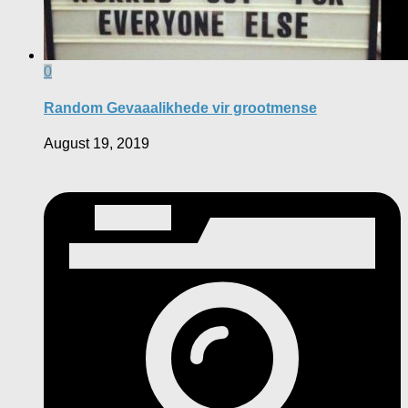
0
Random Gevaaalikhede vir grootmense
August 19, 2019