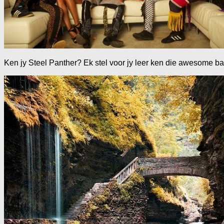
Ken jy Steel Panther? Ek stel voor jy leer ken die awesome b