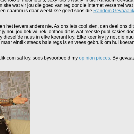
n site wat vir jou die goed van reg oor die internet versamel wat
 en daarom is daar weeklikse goed soos die
Random Gevaaali
en het iewers anders nie. As ons iets cool sien, dan deel ons dit 
or jy nou jou bek wil rek, onthou dit is wat meeste publikasies 
dieselfde nuus in elke koerant kry. Elke keer kry jy net die nuu
, maar eintlik steeds baie regs is en vrees gebruik om hul koera
alik.com sal kry, soos byvoorbeeld my
opinion pieces
. By gevaaa