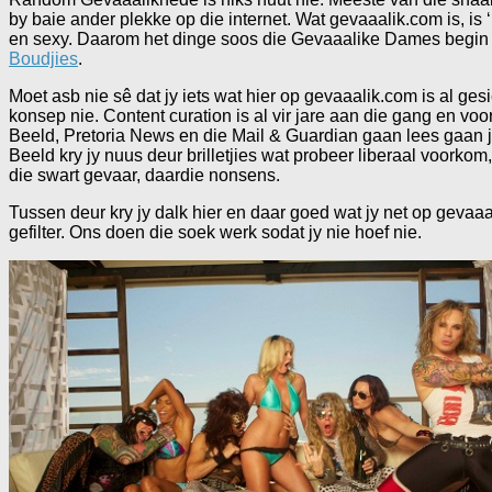
by baie ander plekke op die internet. Wat gevaaalik.com is, is ‘
en sexy. Daarom het dinge soos die Gevaaalike Dames begin
Boudjies
.
Moet asb nie sê dat jy iets wat hier op gevaaalik.com is al gesi
konsep nie. Content curation is al vir jare aan die gang en vo
Beeld, Pretoria News en die Mail & Guardian gaan lees gaan jy 
Beeld kry jy nuus deur brilletjies wat probeer liberaal voorkom
die swart gevaar, daardie nonsens.
Tussen deur kry jy dalk hier en daar goed wat jy net op gevaa
gefilter. Ons doen die soek werk sodat jy nie hoef nie.