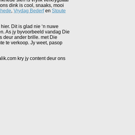
 ons dink is cool, snaaks, mooi
khede
,
Vrydag Bederf
en
Stoute
hier. Dit is glad nie ‘n nuwe
doen. As jy byvoorbeeld vandag Die
s deur ander brille. met Die
nte te verkoop. Jy weet, pasop
lik.com kry jy content deur ons