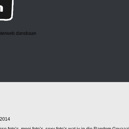
 interweb dansbaan
 2014
 foto’s, mooi foto’s, sexy foto’s wat jy in die Random Gevaaali