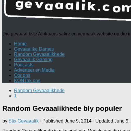
Die gevaaalikste Afrikaans satire en vermaak website op die
Home
Gevaaalike Dames
Random Gevaaalikhede
Gevaaalik Gaming
Podcasts
Adverteer en Media
Oor ons
KONTak ons
Random Gevaaalikhede
1
Random Gevaaalikhede bly populer
by
Stix Gevaaalik
· Published
June 9, 2014
· Updated
June 9,
Random Gevaaalikhede is niks nuut nie. Meeste van die snaakse