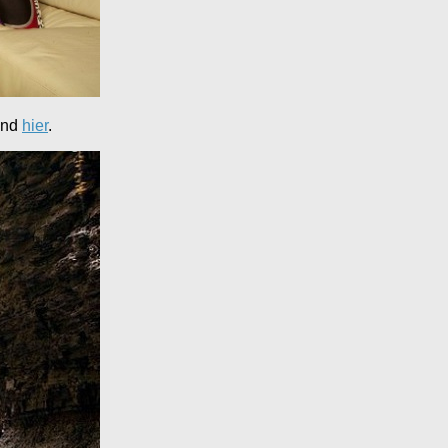
and
hier
.