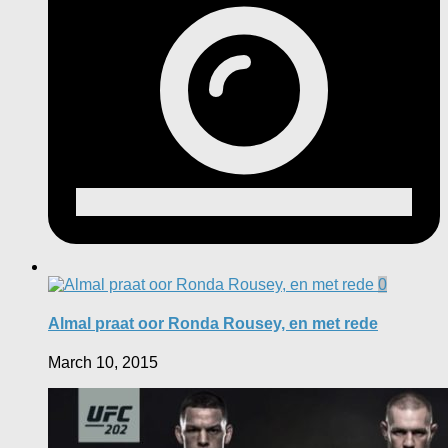
0
Almal praat oor Ronda Rousey, en met rede
March 10, 2015