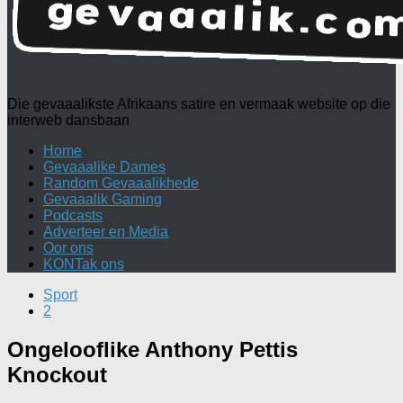
Die gevaaalikste Afrikaans satire en vermaak website op die
interweb dansbaan
Home
Gevaaalike Dames
Random Gevaaalikhede
Gevaaalik Gaming
Podcasts
Adverteer en Media
Oor ons
KONTak ons
Sport
2
Ongelooflike Anthony Pettis
Knockout