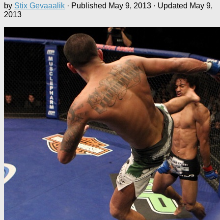
by
Stix Gevaaalik
· Published
May 9, 2013
· Updated
May 9,
2013