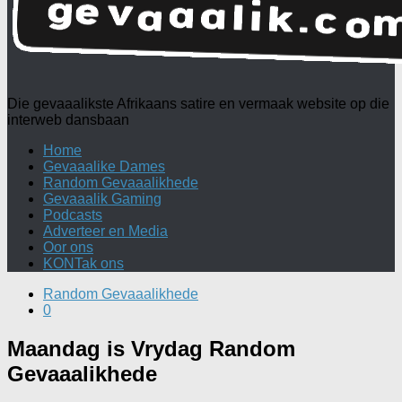
Die gevaaalikste Afrikaans satire en vermaak website op die
interweb dansbaan
Home
Gevaaalike Dames
Random Gevaaalikhede
Gevaaalik Gaming
Podcasts
Adverteer en Media
Oor ons
KONTak ons
Random Gevaaalikhede
0
Maandag is Vrydag Random
Gevaaalikhede