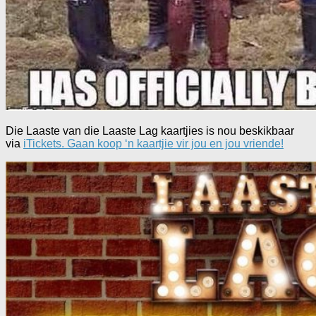
Die Laaste van die Laaste Lag kaartjies is nou beskikbaar
via
iTickets. Gaan koop ‘n kaartjie vir jou en jou vriende!