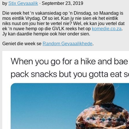
by
Stix Gevaaalik
·
September 23, 2019
Die week het ‘n vakansiedag op ‘n Dinsdag, so Maandag is
mos eintlik Vrydag. Of so iet. Kan jy nie sien ek het eintlik
niks nuut om jou hier te vertel nie? Wel, ek kan jou vertel dat
ek ‘n nuwe hemp op die GVLK reeks het op
komedie.co.za
.
Jy kan daardie hempie ook hier onder sien.
Geniet die week se
Random Gevaaalikhede
.