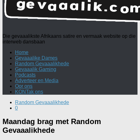
Die gevaaalikste Afrikaans satire en vermaak website op die
interweb dansbaan
Home
Gevaaalike Dames
Random Gevaaalikhede
Gevaaalik Gaming
Podcasts
Adverteer en Media
Oor ons
KONTak ons
Random Gevaaalikhede
0
Maandag brag met Random
Gevaaalikhede