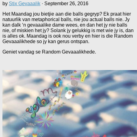
by
Stix Gevaaalik
·
September 26, 2016
Het Maandag jou bietjie aan die balls gegryp? Ek praat hier
natuurlik van metaphorical balls, nie jou actual balls nie. Jy
kan dalk ‘n gevaaalike dame wees, en dan het jy nie balls
nie, of miskien het jy? Solank jy gelukkig is met wie jy is, dan
is alles ok. Maandag is ook nou verby en hier is die Random
Gevaaalikhede so jy kan gerus ontspan.
Geniet vandag se Random Gevaaalikhede.