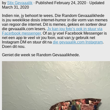
by
Stix Gevaaalik
· Published
February 24, 2020
· Updated
March 31, 2020
Indien nie, jy behoort te wees. Die Random Gevaaalikhede
is jou weeklikse dosis internet-humor in die vorm van memes
van regoor die internet. Dit is memes, gekies en sorteer deur
die gevaaalik.com lesers.
Jy kan jou foto’s ook in stuur via
Facerbook messenger
. Of as jy voel Facebook Messenger is
net een app te veel vir jou foon, wat van jy gebruik net
Instagram DM en stuur dit na
die gevaaalik.com Instagram
.
Doen dit nou.
Geniet die week se Random Gevaaalikhede.