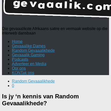
Die gevaaalikste Afrikaans satire en vermaak website op die
interweb dansbaan
Home
Gevaaalike Dames
Random Gevaaalikhede
Gevaaalik Gaming
Podcasts
Adverteer en Media
Oor ons
KONTak ons
Random Gevaaalikhede
0
Is jy ‘n kennis van Random
Gevaaalikhede?