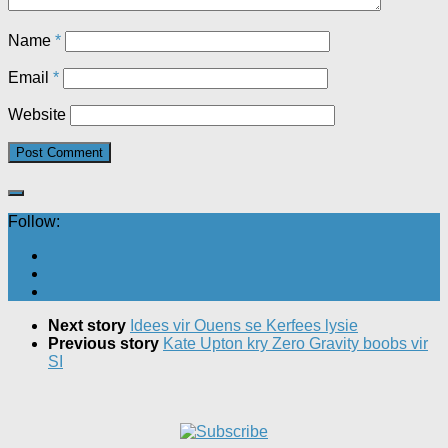
Name
*
Email
*
Website
Follow:
Next story
Idees vir Ouens se Kerfees lysie
Previous story
Kate Upton kry Zero Gravity boobs vir
SI