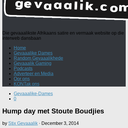
Die gevaaalikste Afrikaans satire en vermaak website op die
interweb dansbaan
Home
Gevaaalike Dames
Random Gevaaalikhede
Gevaaalik Gaming
Podcasts
Adverteer en Media
Oor ons
KONTak ons
Gevaaalike-Dames
0
Hump day met Stoute Boudjies
by
Stix Gevaaalik
·
December 3, 2014