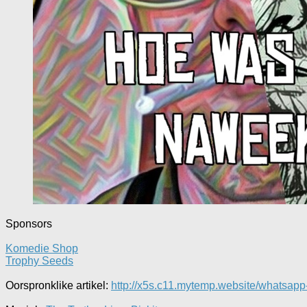
Sponsors
Komedie Shop
Trophy Seeds
Oorspronklike artikel:
http://x5s.c11.mytemp.website/whatsapp