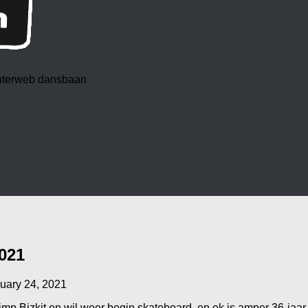
 interweb dansbaan
021
uary 24, 2021
imp Bizkit en wil weer begin skateboard, en ek is amper 36-jaar