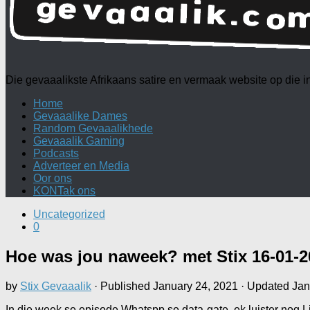
Die gevaaalikste Afrikaans satire en vermaak website op die
Home
Gevaaalike Dames
Random Gevaaalikhede
Gevaaalik Gaming
Podcasts
Adverteer en Media
Oor ons
KONTak ons
Uncategorized
0
Hoe was jou naweek? met Stix 16-01-2
by
Stix Gevaaalik
· Published
January 24, 2021
· Updated
Jan
In die week se episode Whatspp se data-gate, ek luister nog L