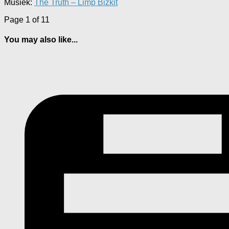
Musiek:
The Truth – Limp Bizkit
Page 1 of 1
1
You may also like...