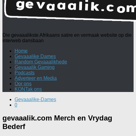
Die gevaaalikste Afrikaans satire en vermaak website op die
interweb dansbaan
Home
Gevaaalike Dames
Random Gevaaalikhede
Gevaaalik Gaming
Podcasts
Adverteer en Media
Oor ons
KONTak ons
Gevaaalike-Dames
0
gevaaalik.com Merch en Vrydag
Bederf