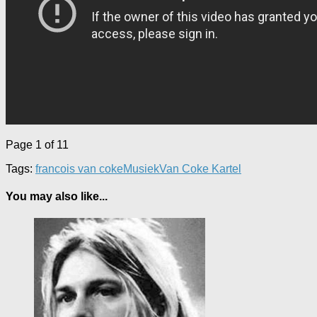
Page 1 of 1
1
Tags:
francois van coke
Musiek
Van Coke Kartel
You may also like...