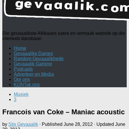
Die gevaaalikste Afrikaans satire en vermaak website op die
interweb dansbaan
Home
Gevaaalike Dames
Random Gevaaalikhede
Gevaaalik Gaming
Podcasts
Adverteer en Media
Oor ons
KONTak ons
Musiek
3
Francois van Coke – Maniac acoustic
by
Stix Gevaaalik
· Published
June 28, 2012
· Updated
June