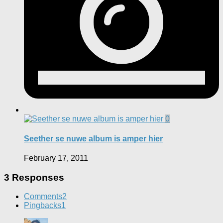
0
Seether se nuwe album is amper hier
February 17, 2011
3 Responses
Comments
2
Pingbacks
1