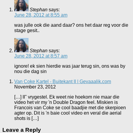
Stephan
says:
June 28, 2012 at 8:55 am
was julle ook die aand daar? ons het daar reg voor die
stage gesit..
Stephan
says:
June 28, 2012 at 8:57 am
ignore! ek sien hierdie was jaar terug sin, ons was by
nou die dag sin
Van Coke Kartel - Buitekant II | Gevaaalik.com
November 23, 2012
[…] II" vrygestel. Ek weet nie hoekom nie maar die
video het vir my 'n Double Dragon feel. Miskien is
Francois van Coke se cool baadjie met die skerpioen
agter op. Dit is 'n baie cool video en veral die aerial
shots is […]
Leave a Reply