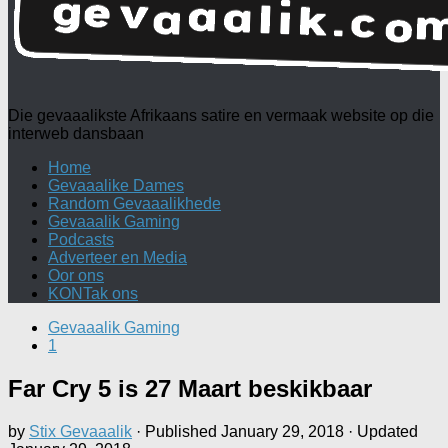
Die gevaaalikste Afrikaans satire en vermaak website op die
interweb dansbaan
Home
Gevaaalike Dames
Random Gevaaalikhede
Gevaaalik Gaming
Podcasts
Adverteer en Media
Oor ons
KONTak ons
Gevaaalik Gaming
1
Far Cry 5 is 27 Maart beskikbaar
by
Stix Gevaaalik
· Published
January 29, 2018
· Updated