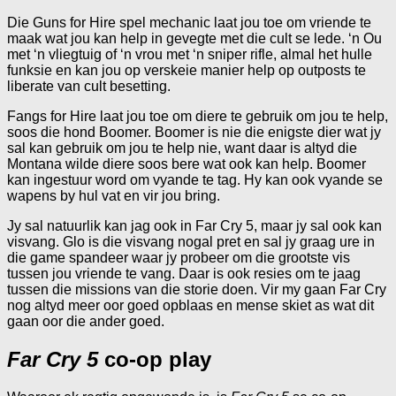
Die Guns for Hire spel mechanic laat jou toe om vriende te
maak wat jou kan help in gevegte met die cult se lede. ‘n Ou
met ‘n vliegtuig of ‘n vrou met ‘n sniper rifle, almal het hulle
funksie en kan jou op verskeie manier help op outposts te
liberate van cult besetting.
Fangs for Hire laat jou toe om diere te gebruik om jou te help,
soos die hond Boomer. Boomer is nie die enigste dier wat jy
sal kan gebruik om jou te help nie, want daar is altyd die
Montana wilde diere soos bere wat ook kan help. Boomer
kan ingestuur word om vyande te tag. Hy kan ook vyande se
wapens by hul vat en vir jou bring.
Jy sal natuurlik kan jag ook in Far Cry 5, maar jy sal ook kan
visvang. Glo is die visvang nogal pret en sal jy graag ure in
die game spandeer waar jy probeer om die grootste vis
tussen jou vriende te vang. Daar is ook resies om te jaag
tussen die missions van die storie doen. Vir my gaan Far Cry
nog altyd meer oor goed opblaas en mense skiet as wat dit
gaan oor die ander goed.
Far Cry 5
co-op play