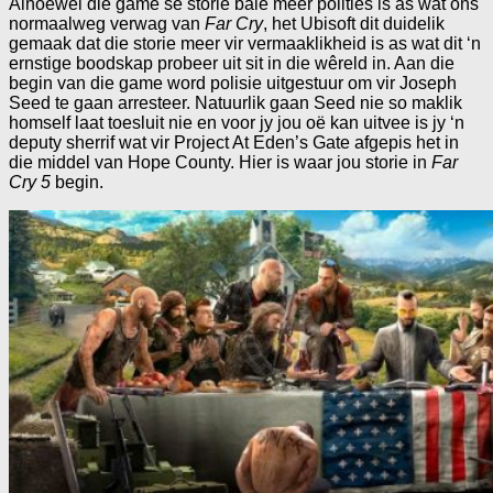
Alhoewel die game se storie baie meer polities is as wat ons
normaalweg verwag van
Far Cry
, het Ubisoft dit duidelik
gemaak dat die storie meer vir vermaaklikheid is as wat dit ‘n
ernstige boodskap probeer uit sit in die wêreld in. Aan die
begin van die game word polisie uitgestuur om vir Joseph
Seed te gaan arresteer. Natuurlik gaan Seed nie so maklik
homself laat toesluit nie en voor jy jou oë kan uitvee is jy ‘n
deputy sherrif wat vir Project At Eden’s Gate afgepis het in
die middel van Hope County. Hier is waar jou storie in
Far
Cry 5
begin.