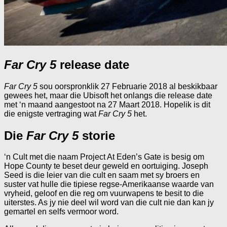
Far Cry 5
release date
Far Cry 5
sou oorspronklik 27 Februarie 2018 al beskikbaar
gewees het, maar die Ubisoft het onlangs die release date
met ‘n maand aangestoot na 27 Maart 2018. Hopelik is dit
die enigste vertraging wat
Far Cry 5
het.
Die
Far Cry 5
storie
‘n Cult met die naam Project At Eden’s Gate is besig om
Hope County te beset deur geweld en oortuiging. Joseph
Seed is die leier van die cult en saam met sy broers en
suster vat hulle die tipiese regse-Amerikaanse waarde van
vryheid, geloof en die reg om vuurwapens te besit to die
uiterstes. As jy nie deel wil word van die cult nie dan kan jy
gemartel en selfs vermoor word.