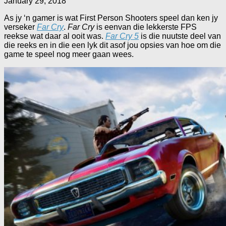
January 29, 2018
As jy ‘n gamer is wat First Person Shooters speel dan ken jy
verseker
Far Cry
.
Far Cry
is eenvan die lekkerste FPS
reekse wat daar al ooit was.
Far Cry 5
is die nuutste deel van
die reeks en in die een lyk dit asof jou opsies van hoe om die
game te speel nog meer gaan wees.