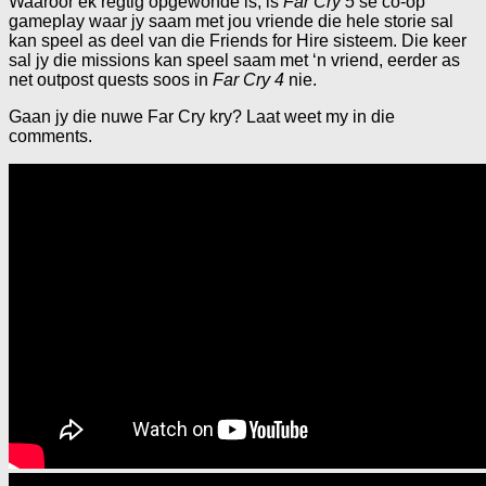
Waaroor ek regtig opgewonde is, is
Far Cry 5
se co-op
gameplay waar jy saam met jou vriende die hele storie sal
kan speel as deel van die Friends for Hire sisteem. Die keer
sal jy die missions kan speel saam met ‘n vriend, eerder as
net outpost quests soos in
Far Cry 4
nie.
Gaan jy die nuwe Far Cry kry? Laat weet my in die
comments.