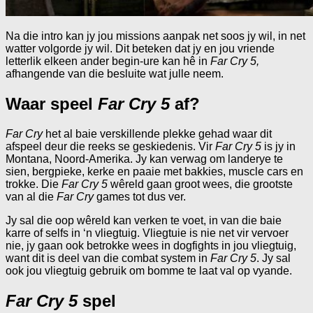
Na die intro kan jy jou missions aanpak net soos jy wil, in net
watter volgorde jy wil. Dit beteken dat jy en jou vriende
letterlik elkeen ander begin-ure kan hê in
Far Cry 5,
afhangende van die besluite wat julle neem.
Waar speel
Far Cry 5
af?
Far Cry
het al baie verskillende plekke gehad waar dit
afspeel deur die reeks se geskiedenis. Vir
Far Cry 5
is jy in
Montana, Noord-Amerika. Jy kan verwag om landerye te
sien, bergpieke, kerke en paaie met bakkies, muscle cars en
trokke. Die
Far Cry 5
wêreld gaan groot wees, die grootste
van al die
Far Cry
games tot dus ver.
Jy sal die oop wêreld kan verken te voet, in van die baie
karre of selfs in ‘n vliegtuig. Vliegtuie is nie net vir vervoer
nie, jy gaan ook betrokke wees in dogfights in jou vliegtuig,
want dit is deel van die combat system in
Far Cry 5
. Jy sal
ook jou vliegtuig gebruik om bomme te laat val op vyande.
Far Cry 5
spel