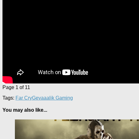
Page 1 of 1
1
Tags:
Far Cry
Gevaaalik Gaming
You may also like...