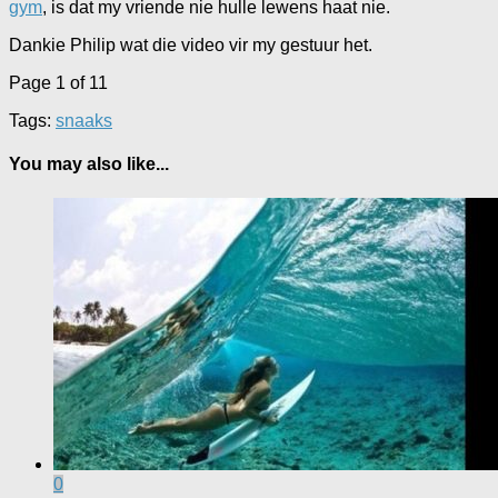
gym
, is dat my vriende nie hulle lewens haat nie.
Dankie Philip wat die video vir my gestuur het.
Page 1 of 1
1
Tags:
snaaks
You may also like...
0