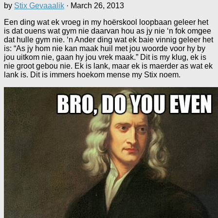
by
Stix Gevaaalik
·
March 26, 2013
Een ding wat ek vroeg in my hoërskool loopbaan geleer het
is dat ouens wat gym nie daarvan hou as jy nie ‘n fok omgee
dat hulle gym nie. ‘n Ander ding wat ek baie vinnig geleer het
is: “As jy hom nie kan maak huil met jou woorde voor hy by
jou uitkom nie, gaan hy jou vrek maak.” Dit is my klug, ek is
nie groot gebou nie. Ek is lank, maar ek is maerder as wat ek
lank is. Dit is immers hoekom mense my Stix noem.