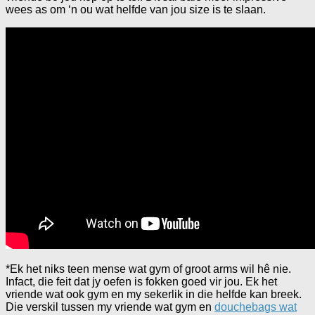
wees as om ‘n ou wat helfde van jou size is te slaan.
*Ek het niks teen mense wat gym of groot arms wil hê nie.
Infact, die feit dat jy oefen is fokken goed vir jou. Ek het
vriende wat ook gym en my sekerlik in die helfde kan breek.
Die verskil tussen my vriende wat gym en
douchebags wat