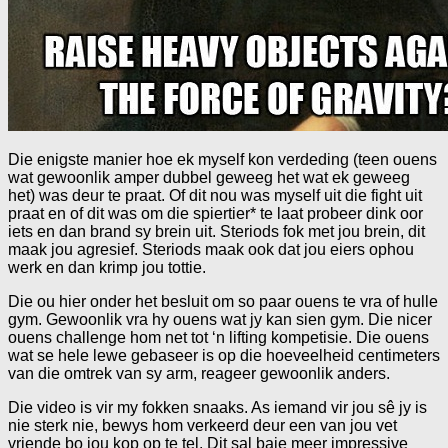
Die enigste manier hoe ek myself kon verdeding (teen ouens
wat gewoonlik amper dubbel geweeg het wat ek geweeg
het) was deur te praat. Of dit nou was myself uit die fight uit
praat en of dit was om die spiertier* te laat probeer dink oor
iets en dan brand sy brein uit. Steriods fok met jou brein, dit
maak jou agresief. Steriods maak ook dat jou eiers ophou
werk en dan krimp jou tottie.
Die ou hier onder het besluit om so paar ouens te vra of hulle
gym. Gewoonlik vra hy ouens wat jy kan sien gym. Die nicer
ouens challenge hom net tot ‘n lifting kompetisie. Die ouens
wat se hele lewe gebaseer is op die hoeveelheid centimeters
van die omtrek van sy arm, reageer gewoonlik anders.
Die video is vir my fokken snaaks. As iemand vir jou sê jy is
nie sterk nie, bewys hom verkeerd deur een van jou vet
vriende bo jou kop op te tel. Dit sal baie meer impressive