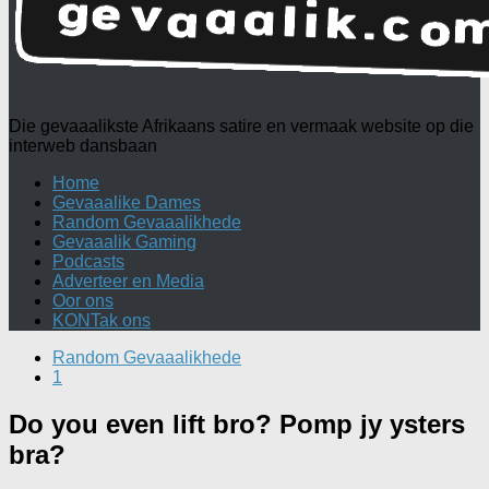
Die gevaaalikste Afrikaans satire en vermaak website op die
interweb dansbaan
Home
Gevaaalike Dames
Random Gevaaalikhede
Gevaaalik Gaming
Podcasts
Adverteer en Media
Oor ons
KONTak ons
Random Gevaaalikhede
1
Do you even lift bro? Pomp jy ysters
bra?