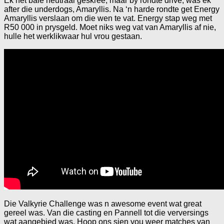
Ek het baie neutraal geskree, maar by rondte drive, was ek
after die underdogs, Amaryllis. Na ‘n harde rondte get Energy
Amaryllis verslaan om die wen te vat. Energy stap weg met
R50 000 in prysgeld. Moet niks weg vat van Amaryllis af nie,
hulle het werklikwaar hul vrou gestaan.
Die Valkyrie Challenge was n awesome event wat great
gereel was. Van die casting en Pannell tot die verversings
wat aangebied was. Hoop ons sien you weer matches van