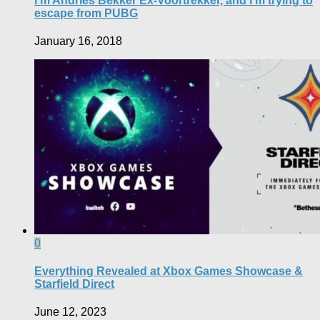
I’m Andries Bekker Ex-Voortrekker, and I’m trying to
escape from PUBG
January 16, 2018
0
Everything Revealed at Xbox Games Showcase &
Starfield Direct
June 12, 2023