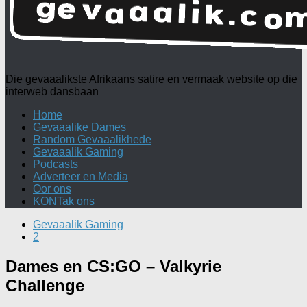
Die gevaaalikste Afrikaans satire en vermaak website op die
interweb dansbaan
Home
Gevaaalike Dames
Random Gevaaalikhede
Gevaaalik Gaming
Podcasts
Adverteer en Media
Oor ons
KONTak ons
Gevaaalik Gaming
2
Dames en CS:GO – Valkyrie
Challenge