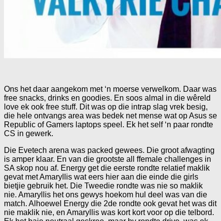
Ons het daar aangekom met ‘n moerse verwelkom. Daar was
free snacks, drinks en goodies. En soos almal in die wêreld
love ek ook free stuff. Dit was op die intrap slag vrek besig,
die hele ontvangs area was bedek net mense wat op Asus se
Republic of Gamers laptops speel. Ek het self ‘n paar rondte
CS in gewerk.
Die Evetech arena was packed gewees. Die groot afwagting
is amper klaar. En van die grootste all ffemale challenges in
SA skop nou af. Energy get die eerste rondte relatief maklik
gevat met Amaryllis wat eers hier aan die einde die girls
bietjie gebruik het. Die Tweedie rondte was nie so maklik
nie. Amaryllis het ons gewys hoekom hul deel was van die
match. Alhoewel Energy die 2de rondte ook gevat het was dit
nie maklik nie, en Amaryllis was kort kort voor op die telbord.