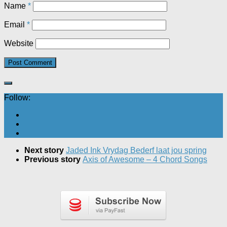
Name
*
Email
*
Website
Follow:
Next story
Jaded Ink Vrydag Bederf laat jou spring
Previous story
Axis of Awesome – 4 Chord Songs