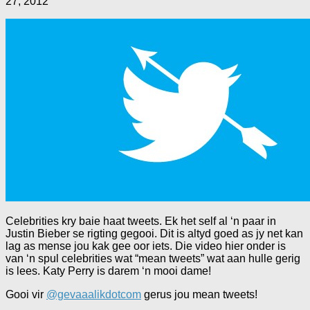
27, 2012
Celebrities kry baie haat tweets. Ek het self al ‘n paar in
Justin Bieber se rigting gegooi. Dit is altyd goed as jy net kan
lag as mense jou kak gee oor iets. Die video hier onder is
van ‘n spul celebrities wat “mean tweets” wat aan hulle gerig
is lees. Katy Perry is darem ‘n mooi dame!
Gooi vir
@gevaaalikdotcom
gerus jou mean tweets!