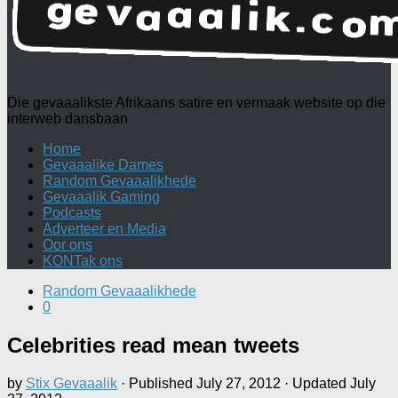
Die gevaaalikste Afrikaans satire en vermaak website op die
interweb dansbaan
Home
Gevaaalike Dames
Random Gevaaalikhede
Gevaaalik Gaming
Podcasts
Adverteer en Media
Oor ons
KONTak ons
Random Gevaaalikhede
0
Celebrities read mean tweets
by
Stix Gevaaalik
· Published
July 27, 2012
· Updated
July