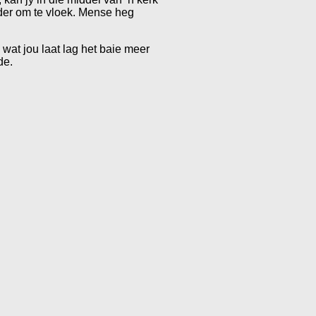
nder om te vloek. Mense heg
wat jou laat lag het baie meer
de.