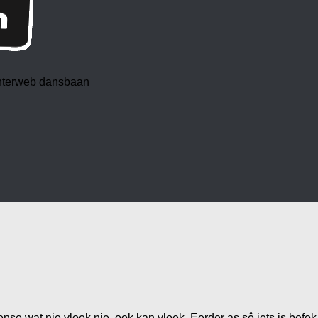
 interweb dansbaan
 wat nie vloek nie, ook kan vloek. Eerder as sê iets is befok, 