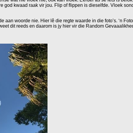
 god kwaad raak vir jou. Flip of flippen is dieselfde. Vloek so
an woorde nie. Hier lê die regte waarde in die foto’s. ‘n Foto 
weet dit reeds en daarom is jy hier vir die Random Gevaaalikhe