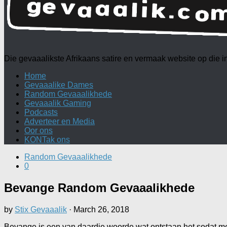
Die gevaaalikste Afrikaans satire en vermaak website op die
Home
Gevaaalike Dames
Random Gevaaalikhede
Gevaaalik Gaming
Podcasts
Adverteer en Media
Oor ons
KONTak ons
Random Gevaaalikhede
0
Bevange Random Gevaaalikhede
by
Stix Gevaaalik
·
March 26, 2018
Bevange is een van daardie woorde wat ontstaan het sodat mense