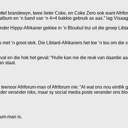
n bottel brandewyn, twee lieter Coke, en Coke Zero ook want Afrif
rk album en ‘n band van ‘n 4×4 bakkie gebruik as aas.” lag Visaag
nder Hippy-Afrikaner geklee in ‘n Bloubul trui uit die groep Lib
et ‘n groot stok. Die Libtard-Afrikaners het toe ‘n tou om die 
val en die hok het geval: “Hulle kan nie die reuk van daardie a
an staal.
teenoor Afriforum-man of Afriforum nie: “Al wat ons nou eintlik
nder verander niks, maar sy social media posts verander ons bl
orum-man is.