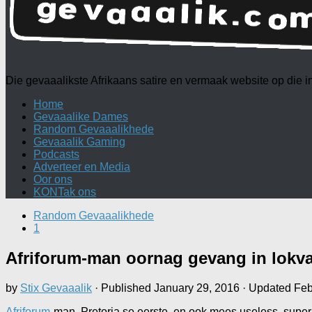
Die gevaaalikste Afrikaans satire en vermaak website op die
Home
Gevaaalike Dames
Random Gevaaalikhede
Gevaaalik Gaming
Podcasts
Adverteer en Media
Oor ons
KONTak ons
Random Gevaaalikhede
1
Afriforum-man oornag gevang in lokva
by
Stix Gevaaalik
· Published
January 29, 2016
· Updated
Feb
Afriforum
-man, Pretoria se eerste, en ook mees useless, supe