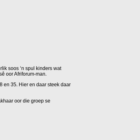
rlik soos ‘n spul kinders wat
ê oor Afriforum-man.
8 en 35. Hier en daar steek daar
takhaar oor die groep se