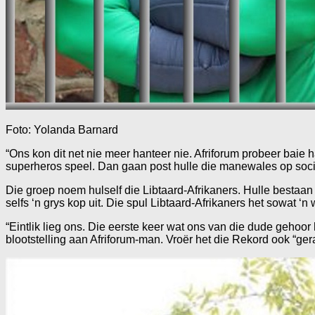
Foto: Yolanda Barnard
“Ons kon dit net nie meer hanteer nie. Afriforum probeer baie 
superheros speel. Dan gaan post hulle die manewales op so
Die groep noem hulself die Libtaard-Afrikaners. Hulle bestaa
selfs ‘n grys kop uit. Die spul Libtaard-Afrikaners het sowat 
“Eintlik lieg ons. Die eerste keer wat ons van die dude gehoor
blootstelling aan Afriforum-man. Vroër het die Rekord ook “ger