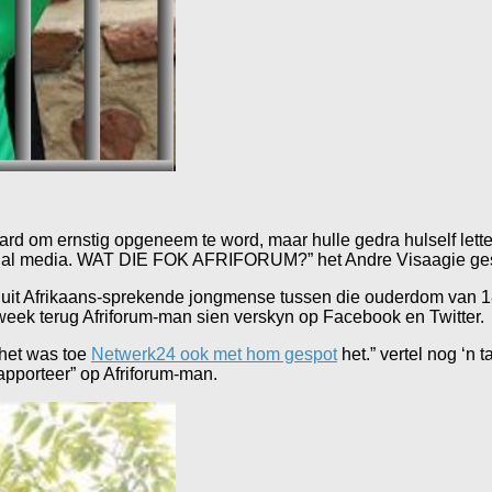
hard om ernstig opgeneem te word, maar hulle gedra hulself lette
cial media. WAT DIE FOK AFRIFORUM?” het Andre Visaagie ges
n uit Afrikaans-sprekende jongmense tussen die ouderdom van 1
‘n week terug Afriforum-man sien verskyn op Facebook en Twitter.
 het was toe
Netwerk24 ook met hom gespot
het.” vertel nog ‘n 
apporteer” op Afriforum-man.