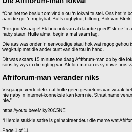
Die Afriforum-man lokval
“Ons het toe besluit om vir die ou ‘n lokval te stel. Ons het ‘
aan die go, ‘n rugbybal, Bulls rugbytrui, biltong, Bok van Ble
“Fok jou Visaagie! Ek hou ook van al daardie goed!” skree ‘n a
naby staan. Hulle almal begin almal saam lag.
Die aas was onder ‘n eenvoudige staal hok wat regop gehou is m
wegkruip met die ander punt van die tou in hand.
Dit was skaars 15 minute toe daag Afriforum-man op by die lok
soos hy wys in die rigting van Afriforum-man is sy nuwe huis v
Afriforum-man verander niks
Visgaagie verduidelik dat hulle geen gevoelens van wraak het 
nie naby ‘n internet-konneksie kan kom nie. Straat name vera
nie.”
https://youtu.be/eMlky20C5NE
*Hierdie stukkie satire is geinspireer deur die meme wat Afrif
Page 1 of 1
1