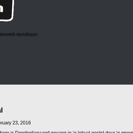
 interweb dansbaan
l
ruary 23, 2016
rhero is Donderdagaand gevang in ‘n lokval gestel deur ‘n groe