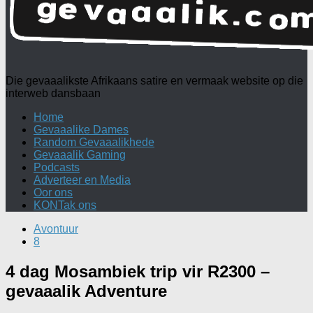
Die gevaaalikste Afrikaans satire en vermaak website op die
interweb dansbaan
Home
Gevaaalike Dames
Random Gevaaalikhede
Gevaaalik Gaming
Podcasts
Adverteer en Media
Oor ons
KONTak ons
Avontuur
8
4 dag Mosambiek trip vir R2300 –
gevaaalik Adventure