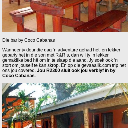
Die bar by Coco Cabanas
Wanneer jy deur die dag ‘n adventure gehad het, en lekker
geparty het in die son met R&R’s, dan wil jy ‘n lekker
gemaklike bed hê om in te slaap die aand. Jy soek ook ‘n
stort om jouself te kan skrop. En op die gevaaalik.com trip het
ons jou covered.
Jou R2300 sluit ook jou verblyf in by
Coco Cabanas.