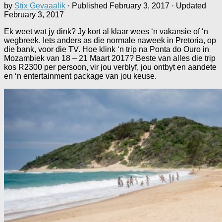
by
Stix Gevaaalik
· Published
February 3, 2017
· Updated
February 3, 2017
Ek weet wat jy dink? Jy kort al klaar wees ‘n vakansie of ‘n
wegbreek. Iets anders as die normale naweek in Pretoria, op
die bank, voor die TV. Hoe klink ‘n trip na Ponta do Ouro in
Mozambiek van 18 – 21 Maart 2017? Beste van alles die trip
kos R2300 per persoon, vir jou verblyf, jou ontbyt en aandete
en ‘n entertainment package van jou keuse.