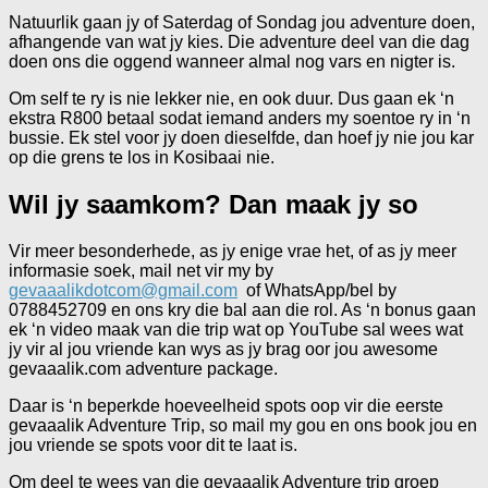
Natuurlik gaan jy of Saterdag of Sondag jou adventure doen,
afhangende van wat jy kies. Die adventure deel van die dag
doen ons die oggend wanneer almal nog vars en nigter is.
Om self te ry is nie lekker nie, en ook duur. Dus gaan ek ‘n
ekstra R800 betaal sodat iemand anders my soentoe ry in ‘n
bussie. Ek stel voor jy doen dieselfde, dan hoef jy nie jou kar
op die grens te los in Kosibaai nie.
Wil jy saamkom? Dan maak jy so
Vir meer besonderhede, as jy enige vrae het, of as jy meer
informasie soek, mail net vir my by
gevaaalikdotcom@gmail.com
of WhatsApp/bel by
0788452709 en ons kry die bal aan die rol. As ‘n bonus gaan
ek ‘n video maak van die trip wat op YouTube sal wees wat
jy vir al jou vriende kan wys as jy brag oor jou awesome
gevaaalik.com adventure package.
Daar is ‘n beperkde hoeveelheid spots oop vir die eerste
gevaaalik Adventure Trip, so mail my gou en ons book jou en
jou vriende se spots voor dit te laat is.
Om deel te wees van die gevaaalik Adventure trip groep