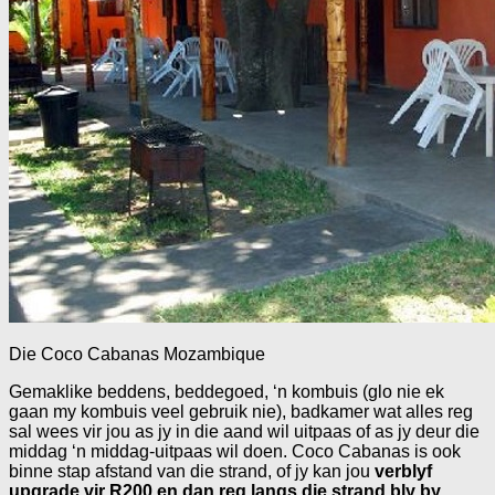
Die Coco Cabanas Mozambique
Gemaklike beddens, beddegoed, ‘n kombuis (glo nie ek
gaan my kombuis veel gebruik nie), badkamer wat alles reg
sal wees vir jou as jy in die aand wil uitpaas of as jy deur die
middag ‘n middag-uitpaas wil doen. Coco Cabanas is ook
binne stap afstand van die strand, of jy kan jou
verblyf
upgrade vir R200 en dan reg langs die strand bly by