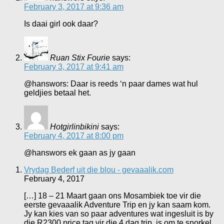
February 3, 2017 at 9:36 am
Is daai girl ook daar?
Ruan Stix Fourie
says:
February 3, 2017 at 9:41 am
@hanswors: Daar is reeds ‘n paar dames wat hul
geldjies betaal het.
Hotgirlinbikini
says:
February 4, 2017 at 8:00 pm
@hanswors ek gaan as jy gaan
Vrydag Bederf uit die blou - gevaaalik.com
February 4, 2017
[…] 18 – 21 Maart gaan ons Mosambiek toe vir die
eerste gevaaalik Adventure Trip en jy kan saam kom.
Jy kan kies van so paar adventures wat ingesluit is by
die R2300 price tag vir die 4 dag trip, is om te snorkel