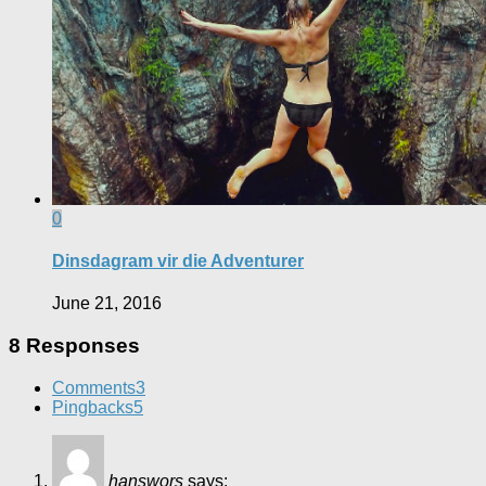
0
Dinsdagram vir die Adventurer
June 21, 2016
8 Responses
Comments
3
Pingbacks
5
hanswors
says: