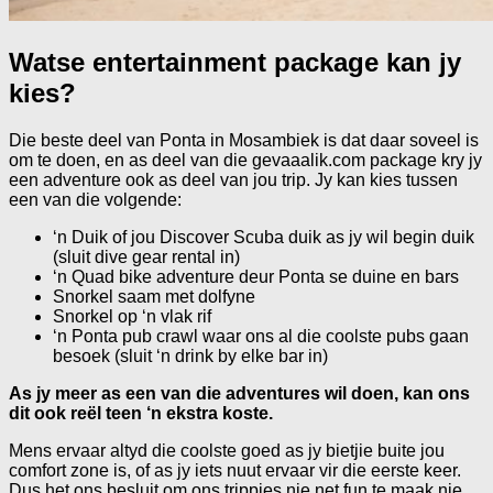
Watse entertainment package kan jy
kies?
Die beste deel van Ponta in Mosambiek is dat daar soveel is
om te doen, en as deel van die gevaaalik.com package kry jy
een adventure ook as deel van jou trip. Jy kan kies tussen
een van die volgende:
‘n Duik of jou Discover Scuba duik as jy wil begin duik
(sluit dive gear rental in)
‘n Quad bike adventure deur Ponta se duine en bars
Snorkel saam met dolfyne
Snorkel op ‘n vlak rif
‘n Ponta pub crawl waar ons al die coolste pubs gaan
besoek (sluit ‘n drink by elke bar in)
As jy meer as een van die adventures wil doen, kan ons
dit ook reël teen ‘n ekstra koste.
Mens ervaar altyd die coolste goed as jy bietjie buite jou
comfort zone is, of as jy iets nuut ervaar vir die eerste keer.
Dus het ons besluit om ons trippies nie net fun te maak nie,