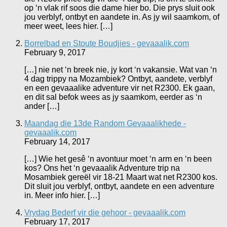
op ‘n vlak rif soos die dame hier bo. Die prys sluit ook
jou verblyf, ontbyt en aandete in. As jy wil saamkom, of
meer weet, lees hier. […]
Borrelbad en Stoute Boudjies - gevaaalik.com
February 9, 2017
[…] nie net ‘n breek nie, jy kort ‘n vakansie. Wat van ‘n
4 dag trippy na Mozambiek? Ontbyt, aandete, verblyf
en een gevaaalike adventure vir net R2300. Ek gaan,
en dit sal befok wees as jy saamkom, eerder as ‘n
ander […]
Maandag die 13de Random Gevaaalikhede -
gevaaalik.com
February 14, 2017
[…] Wie het gesê ‘n avontuur moet ‘n arm en ‘n been
kos? Ons het ‘n gevaaalik Adventure trip na
Mosambiek gereël vir 18-21 Maart wat net R2300 kos.
Dit sluit jou verblyf, ontbyt, aandete en een adventure
in. Meer info hier. […]
Vrydag Bederf vir die gehoor - gevaaalik.com
February 17, 2017