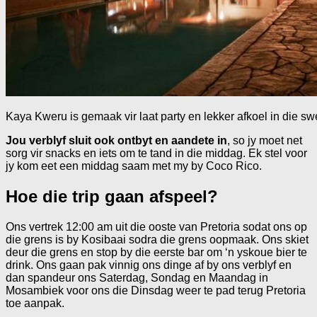
Kaya Kweru is gemaak vir laat party en lekker afkoel in die 
Jou verblyf sluit ook ontbyt en aandete in
, so jy moet net
sorg vir snacks en iets om te tand in die middag. Ek stel voor
jy kom eet een middag saam met my by Coco Rico.
Hoe die trip gaan afspeel?
Ons vertrek 12:00 am uit die ooste van Pretoria sodat ons op
die grens is by Kosibaai sodra die grens oopmaak. Ons skiet
deur die grens en stop by die eerste bar om ‘n yskoue bier te
drink. Ons gaan pak vinnig ons dinge af by ons verblyf en
dan spandeur ons Saterdag, Sondag en Maandag in
Mosambiek voor ons die Dinsdag weer te pad terug Pretoria
toe aanpak.