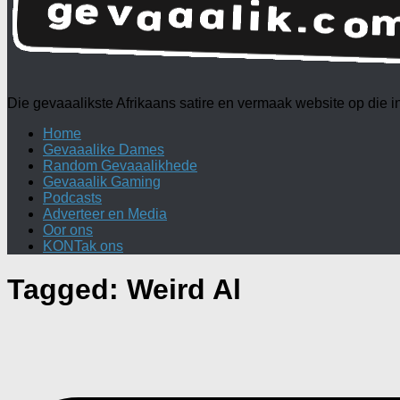
Die gevaaalikste Afrikaans satire en vermaak website op die
Home
Gevaaalike Dames
Random Gevaaalikhede
Gevaaalik Gaming
Podcasts
Adverteer en Media
Oor ons
KONTak ons
Tagged:
Weird Al