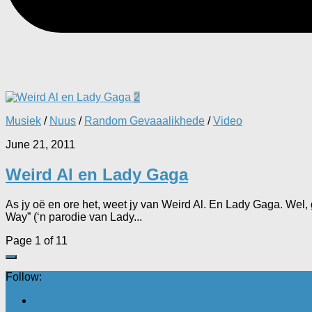
2
Musiek
/
Nuus
/
Random Gevaaalikhede
/
Video
June 21, 2011
Weird Al en Lady Gaga
As jy oë en ore het, weet jy van Weird Al. En Lady Gaga. Wel, 
Way” (‘n parodie van Lady...
Page 1 of 1
1
Follow: