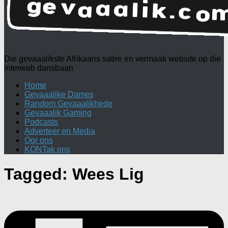
Die gevaaalikste Afrikaans satire en vermaak website op die
interweb dansbaan
Home
Gevaaalike Dames
Random Gevaaalikhede
Gevaaalik Gaming
Podcasts
Adverteer en Media
Oor ons
KONTak ons
Tagged:
Wees Lig