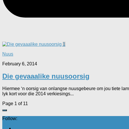
1
Nuus
February 6, 2014
Die gevaaalike nuusoorsig
Hiermee ‘n oorsig van onlangse nuusgebeure om jou tiete lam t
lyk kort voor die 2014 verkiesings...
Page 1 of 1
1
Follow: