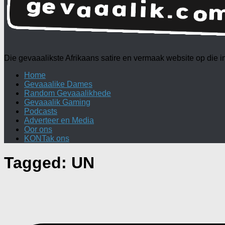
Die gevaaalikste Afrikaans satire en vermaak website op die
Home
Gevaaalike Dames
Random Gevaaalikhede
Gevaaalik Gaming
Podcasts
Adverteer en Media
Oor ons
KONTak ons
Tagged:
UN