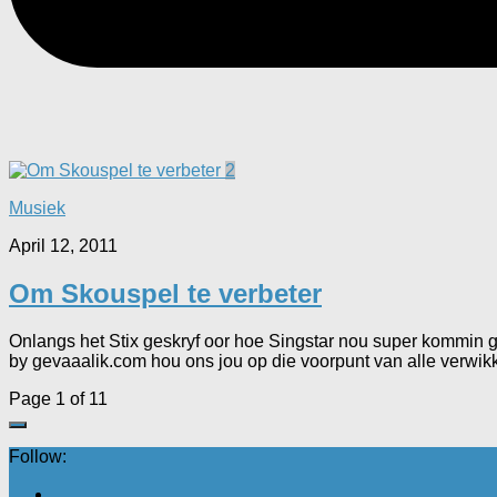
2
Musiek
April 12, 2011
Om Skouspel te verbeter
Onlangs het Stix geskryf oor hoe Singstar nou super kommin ge
by gevaaalik.com hou ons jou op die voorpunt van alle verwikk
Page 1 of 1
1
Follow: