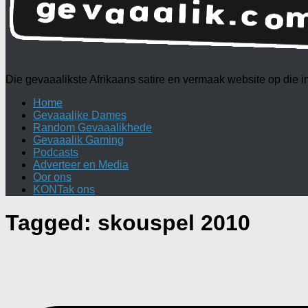
Die gevaaalikste Afrikaans satire en vermaak website op die
Home
Gevaaalike Dames
Random Gevaaalikhede
Gevaaalik Gaming
Podcasts
Adverteer en Media
Oor ons
KONTak ons
Tagged:
skouspel 2010