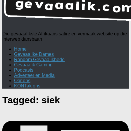
Die gevaaalikste Afrikaans satire en vermaak website op die
interweb dansbaan
Home
Gevaaalike Dames
Random Gevaaalikhede
Gevaaalik Gaming
Podcasts
Adverteer en Media
Oor ons
KONTak ons
Tagged:
siek